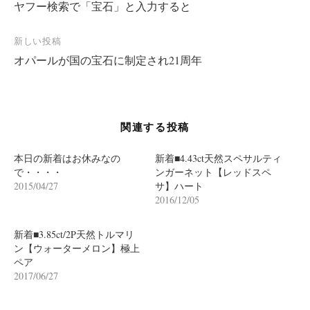
ヤフー検索で「宝石」と入力すると
稿
ナ
新しい投稿
ビ
オパールが国の宝石に制定され21周年
ゲ
ー
シ
関連する投稿
ョ
ン
本日の新着はお休みなの
新着■4.43ct天然スペサルティ
で・・・・
ンガーネット【レッドスペ
2015/04/27
サ】ハート
2016/12/05
新着■3.85ct/2P天然トルマリ
ン【ウォーターメロン】極上
ペア
2017/06/27