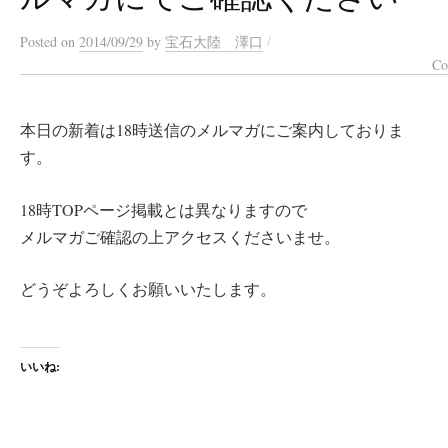
/
Posted
on
2014/09/29
by
宝石大陸 澤口
Co
本日の新着は18時送信のメルマガにご案内しておりま
す。
18時TOPページ掲載とは異なりますので
メルマガご確認の上アクセスくださいませ。
どうぞよろしくお願いいたします。
いいね: