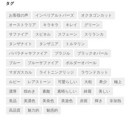
ブ
タグ
お客様の声
インペリアルトパーズ
オクタゴンカット
オーストラリア
キラキラ
キレイ
グリーン
サファイア
スピネル
スフェーン
スリランカ
タンザナイト
タンザニア
トルマリン
パパラチャサファイア
ブラジル
ブラックオパール
ブルー
ブルーサファイア
ボルダーオパール
マダガスカル
ライトニングリッジ
ラウンドカット
ルビー
レアストーン
可愛らしい
大粒
希少
極上
濃厚
煌めき
素敵
素晴らしい
綺麗
美しい
美品
美濃色
美発色
美遊色
赤斑
輝き
非加熱
高品質
魅力的
魅惑的