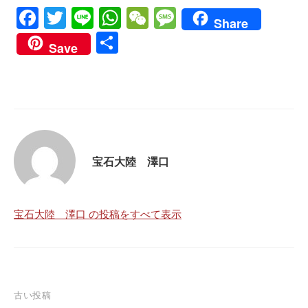
Fa
T
Li
W
W
M
Share
ce
wi
ne
ha
e
es
共
Save
bo
tte
ts
C
sa
有
ok
r
A
ha
ge
pp
t
宝石大陸 澤口
宝石大陸 澤口 の投稿をすべて表示
投
古い投稿