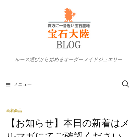
コ
ン
テ
ン
ツ
へ
ス
ルース選びから始めるオーダーメイドジュエリー
キ
ッ
検
プ
索:
メニュー
新着商品
【お知らせ】本日の新着はメ
ルマガにてご確認ください