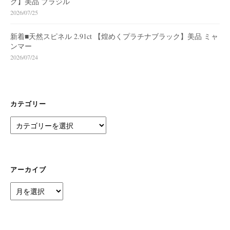
ク】美品 ブラジル
2026/07/25
新着■天然スピネル 2.91ct 【煌めくプラチナブラック】美品 ミャ
ンマー
2026/07/24
カテゴリー
カ
テ
ゴ
リ
ー
アーカイブ
ア
ー
カ
イ