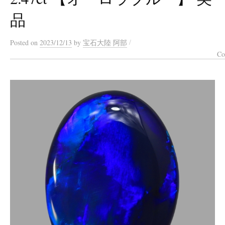
品
/
Posted
on
2023/12/13
by
宝石大陸 阿部
Co