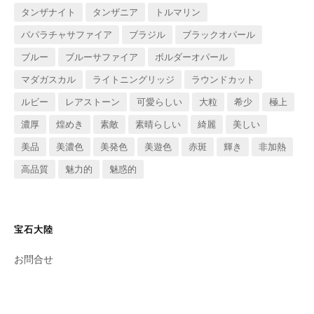
タンザナイト
タンザニア
トルマリン
パパラチャサファイア
ブラジル
ブラックオパール
ブルー
ブルーサファイア
ボルダーオパール
マダガスカル
ライトニングリッジ
ラウンドカット
ルビー
レアストーン
可愛らしい
大粒
希少
極上
濃厚
煌めき
素敵
素晴らしい
綺麗
美しい
美品
美濃色
美発色
美遊色
赤斑
輝き
非加熱
高品質
魅力的
魅惑的
宝石大陸
お問合せ