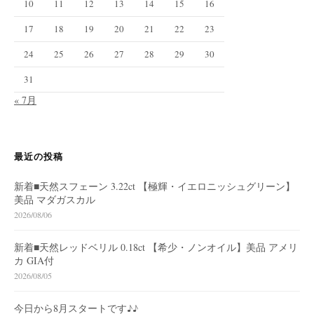
10
11
12
13
14
15
16
17
18
19
20
21
22
23
24
25
26
27
28
29
30
31
« 7月
最近の投稿
新着■天然スフェーン 3.22ct 【極輝・イエロニッシュグリーン】
美品 マダガスカル
2026/08/06
新着■天然レッドベリル 0.18ct 【希少・ノンオイル】美品 アメリ
カ GIA付
2026/08/05
今日から8月スタートです♪♪