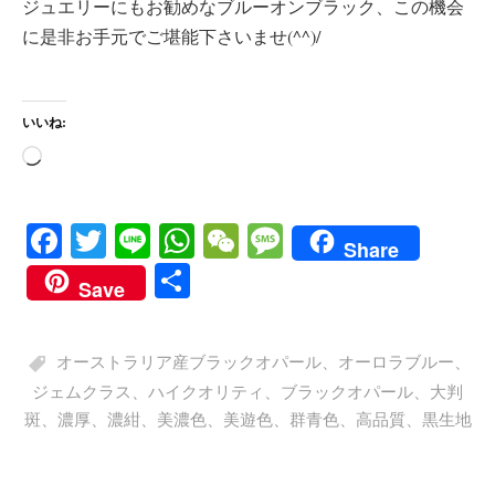
ジュエリーにもお勧めなブルーオンブラック、この機会
に是非お手元でご堪能下さいませ(^^)/
いいね:
読
み
込
Fa
T
Li
W
W
M
Share
み
ce
wi
ne
ha
e
es
共
中…
Save
bo
tte
ts
C
sa
有
ok
r
A
ha
ge
オーストラリア産ブラックオパール
、
オーロラブルー
、
pp
t
ジェムクラス
、
ハイクオリティ
、
ブラックオパール
、
大判
斑
、
濃厚
、
濃紺
、
美濃色
、
美遊色
、
群青色
、
高品質
、
黒生地