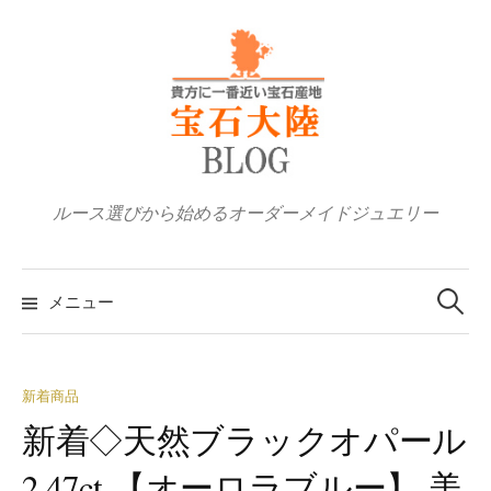
コ
ン
テ
ン
ツ
へ
ス
ルース選びから始めるオーダーメイドジュエリー
キ
ッ
検
プ
索:
メニュー
新着商品
新着◇天然ブラックオパール
2.47ct 【オーロラブルー】 美