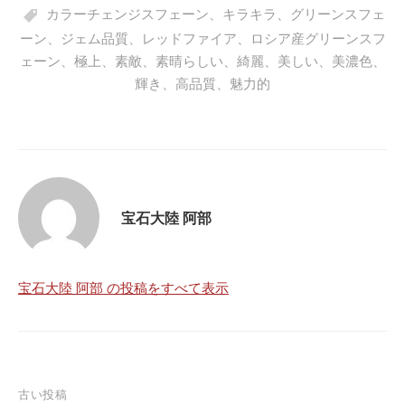
ok
r
A
ha
ge
カラーチェンジスフェーン
、
キラキラ
、
グリーンスフェ
pp
t
ーン
、
ジェム品質
、
レッドファイア
、
ロシア産グリーンスフ
ェーン
、
極上
、
素敵
、
素晴らしい
、
綺麗
、
美しい
、
美濃色
、
輝き
、
高品質
、
魅力的
宝石大陸 阿部
宝石大陸 阿部 の投稿をすべて表示
投
古い投稿