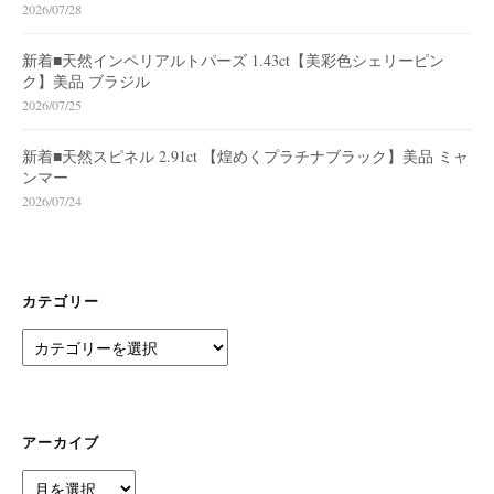
2026/07/28
新着■天然インペリアルトパーズ 1.43ct【美彩色シェリーピン
ク】美品 ブラジル
2026/07/25
新着■天然スピネル 2.91ct 【煌めくプラチナブラック】美品 ミャ
ンマー
2026/07/24
カテゴリー
カ
テ
ゴ
リ
ー
アーカイブ
ア