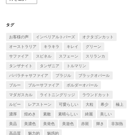
ー
カ
イ
ブ
タグ
お客様の声
インペリアルトパーズ
オクタゴンカット
オーストラリア
キラキラ
キレイ
グリーン
サファイア
スピネル
スフェーン
スリランカ
タンザナイト
タンザニア
トルマリン
パパラチャサファイア
ブラジル
ブラックオパール
ブルー
ブルーサファイア
ボルダーオパール
マダガスカル
ライトニングリッジ
ラウンドカット
ルビー
レアストーン
可愛らしい
大粒
希少
極上
濃厚
煌めき
素敵
素晴らしい
綺麗
美しい
美品
美濃色
美発色
美遊色
赤斑
輝き
非加熱
高品質
魅力的
魅惑的