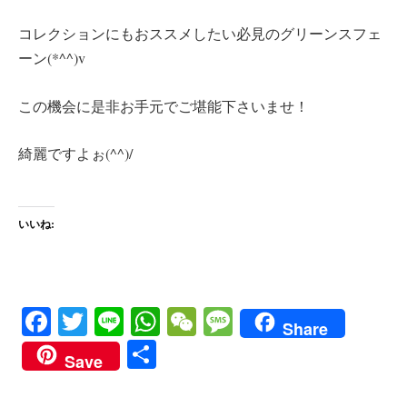
コレクションにもおススメしたい必見のグリーンスフェ
ーン(*^^)v
この機会に是非お手元でご堪能下さいませ！
綺麗ですよぉ(^^)/
いいね:
Fa
T
Li
W
W
M
Share
ce
wi
ne
ha
e
es
共
Save
bo
tte
ts
C
sa
有