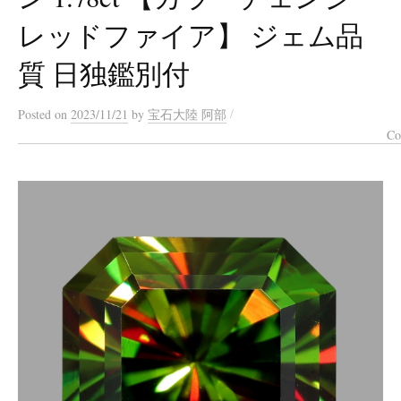
レッドファイア】 ジェム品
質 日独鑑別付
/
Posted
on
2023/11/21
by
宝石大陸 阿部
Co