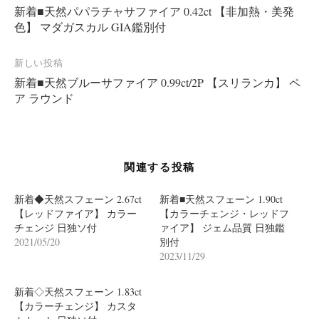
新着■天然パパラチャサファイア 0.42ct 【非加熱・美発
稿
色】 マダガスカル GIA鑑別付
ナ
ビ
新しい投稿
ゲ
新着■天然ブルーサファイア 0.99ct/2P 【スリランカ】 ペ
ー
ア ラウンド
シ
ョ
ン
関連する投稿
新着◆天然スフェーン 2.67ct
新着■天然スフェーン 1.90ct
【レッドファイア】 カラー
【カラーチェンジ・レッドフ
チェンジ 日独ソ付
ァイア】 ジェム品質 日独鑑
2021/05/20
別付
2023/11/29
新着◇天然スフェーン 1.83ct
【カラーチェンジ】 カスタ