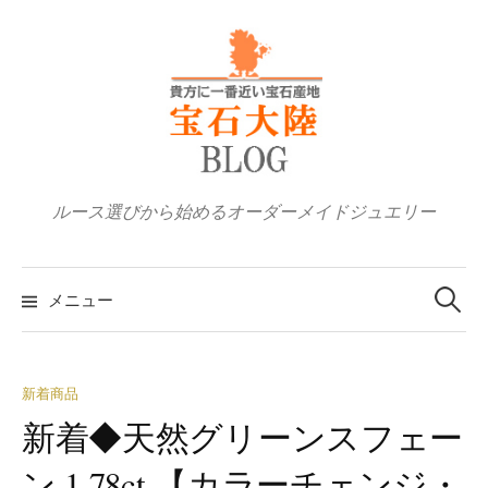
コ
ン
テ
ン
ツ
へ
ス
ルース選びから始めるオーダーメイドジュエリー
キ
ッ
検
プ
索:
メニュー
新着商品
新着◆天然グリーンスフェー
ン 1.78ct 【カラーチェンジ・