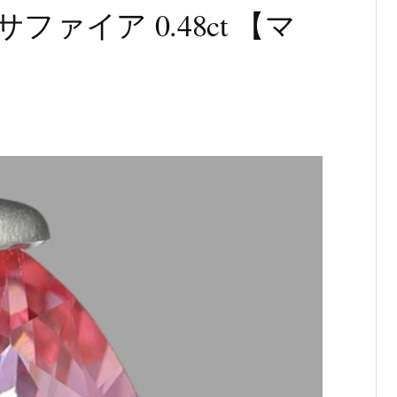
ァイア 0.48ct 【マ
付