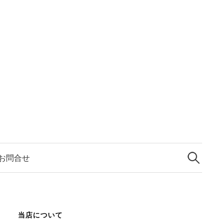
検
索:
お問合せ
当店について