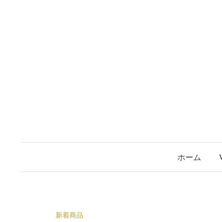
コ
ン
テ
ン
ツ
へ
ス
キ
ッ
プ
ホーム
新着商品