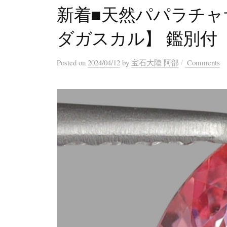
新着■天然パパラチャサフ
ダガスカル】 鑑別
/
Posted
on
2024/04/12
by
宝石大陸 阿部
Comments