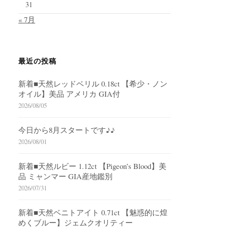
31
« 7月
最近の投稿
新着■天然レッドベリル 0.18ct 【希少・ノン
オイル】美品 アメリカ GIA付
2026/08/05
今日から8月スタートです♪♪
2026/08/01
新着■天然ルビー 1.12ct 【Pigeon’s Blood】美
品 ミャンマー GIA産地鑑別
2026/07/31
新着■天然ベニトアイト 0.71ct 【魅惑的に煌
めくブルー】ジェムクオリティー