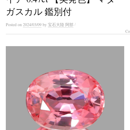
ガスカル 鑑別付
/
Posted
on
2024/03/09
by
宝石大陸 阿部
Co