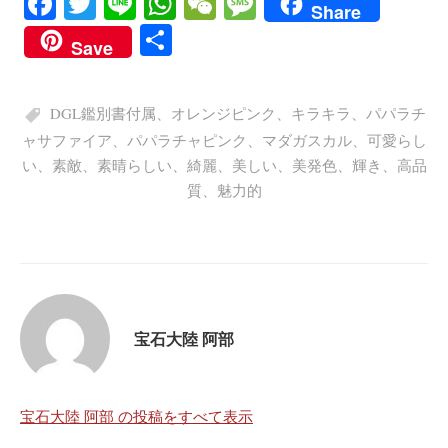
Fa
T
Li
W
W
M
Share
ce
wi
ne
ha
e
es
共
Save
bo
tte
ts
C
sa
有
ok
r
A
ha
ge
DGL鑑別書付属
、
オレンジピンク
、
キラキラ
、
パパラチ
pp
t
ャサファイア
、
パパラチャピンク
、
マダガスカル
、
可愛らし
い
、
素敵
、
素晴らしい
、
綺麗
、
美しい
、
美発色
、
輝き
、
高品
質
、
魅力的
宝石大陸 阿部
宝石大陸 阿部 の投稿をすべて表示