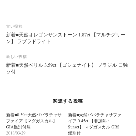
投
古い投稿
新着■天然オレゴンサンストーン 1.87ct 【マルチグリー
稿
ン】 ラブラドライト
ナ
ビ
新しい投稿
ゲ
新着■天然ベリル 3.59ct 【ゴシェナイト】 ブラジル 日独
ー
ソ付
シ
ョ
ン
関連する投稿
新着■0.59ct天然パパラチャサ
新着■天然パパラチャサファ
ファイア【マダガスカル】
イア 0.45ct 【非加熱・
GIA鑑別付属
Sunset】 マダガスカル GRS
2018/03/29
鑑別付