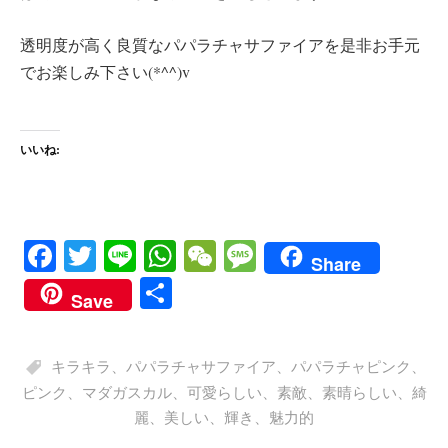
透明度が高く良質なパパラチャサファイアを是非お手元
でお楽しみ下さい(*^^)v
いいね:
Fa
T
Li
W
W
M
Share
ce
wi
ne
ha
e
es
共
Save
bo
tte
ts
C
sa
有
ok
r
A
ha
ge
キラキラ
、
パパラチャサファイア
、
パパラチャピンク
、
pp
t
ピンク
、
マダガスカル
、
可愛らしい
、
素敵
、
素晴らしい
、
綺
麗
、
美しい
、
輝き
、
魅力的