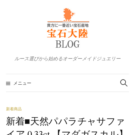
コ
ン
テ
ン
ツ
へ
ス
ルース選びから始めるオーダーメイドジュエリー
キ
ッ
検
プ
索:
メニュー
新着商品
新着■天然パパラチャサファ
イア 0.33ct 【マダガスカル】