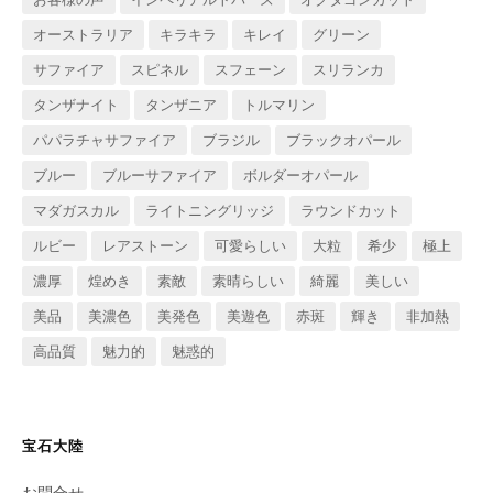
オーストラリア
キラキラ
キレイ
グリーン
サファイア
スピネル
スフェーン
スリランカ
タンザナイト
タンザニア
トルマリン
パパラチャサファイア
ブラジル
ブラックオパール
ブルー
ブルーサファイア
ボルダーオパール
マダガスカル
ライトニングリッジ
ラウンドカット
ルビー
レアストーン
可愛らしい
大粒
希少
極上
濃厚
煌めき
素敵
素晴らしい
綺麗
美しい
美品
美濃色
美発色
美遊色
赤斑
輝き
非加熱
高品質
魅力的
魅惑的
宝石大陸
お問合せ