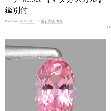
鑑別付
/
Posted
on
2024/03/23
by
宝石大陸 阿部
Co