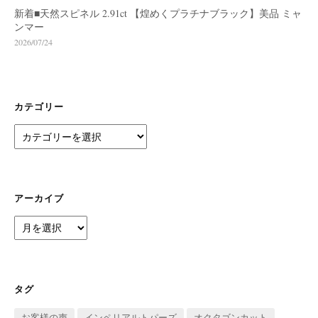
新着■天然スピネル 2.91ct 【煌めくプラチナブラック】美品 ミャ
ンマー
2026/07/24
カテゴリー
カ
テ
ゴ
リ
ー
アーカイブ
ア
ー
カ
イ
ブ
タグ
お客様の声
インペリアルトパーズ
オクタゴンカット