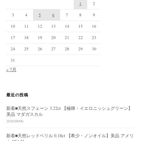
1
2
3
4
5
6
7
8
9
10
11
12
13
14
15
16
17
18
19
20
21
22
23
24
25
26
27
28
29
30
31
« 7月
最近の投稿
新着■天然スフェーン 3.22ct 【極輝・イエロニッシュグリーン】
美品 マダガスカル
2026/08/06
新着■天然レッドベリル 0.18ct 【希少・ノンオイル】美品 アメリ