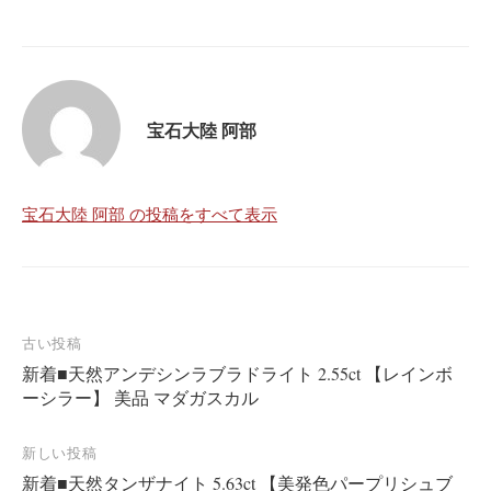
宝石大陸 阿部
宝石大陸 阿部 の投稿をすべて表示
投
古い投稿
新着■天然アンデシンラブラドライト 2.55ct 【レインボ
稿
ーシラー】 美品 マダガスカル
ナ
ビ
新しい投稿
ゲ
新着■天然タンザナイト 5.63ct 【美発色パープリシュブ