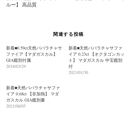
ー
ルー】 高品質
シ
ョ
ン
関連する投稿
新着■0.59ct天然パパラチャサ
新着■天然パパラチャサファ
ファイア【マダガスカル】
イア 0.23ct 【オクタゴンカッ
GIA鑑別付属
ト】 マダガスカル 中宝鑑別
2018/03/29
付
2021/01/30
新着■天然パパラチャサファ
イア 0.68ct 【非加熱】 マダ
ガスカル GIA鑑別書
2021/08/05