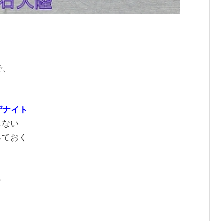
で、
ザナイト
しない
っておく
ら