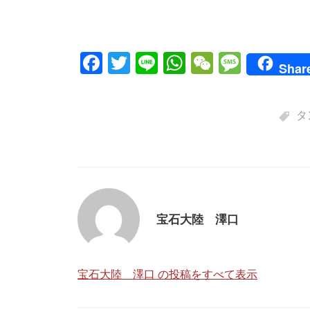
Fa
T
Li
W
W
M
Shar
ce
wi
ne
ha
e
es
bo
tte
ts
C
sa
タ
ok
r
A
ha
ge
pp
t
宝石大陸 澤口
宝石大陸 澤口 の投稿をすべて表示