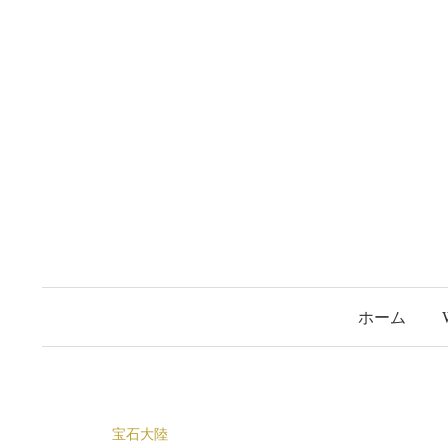
コ
ン
テ
ン
ツ
へ
ス
キ
ッ
プ
ホーム
宝石大陸