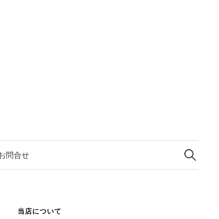
検
索:
お問合せ
当店について