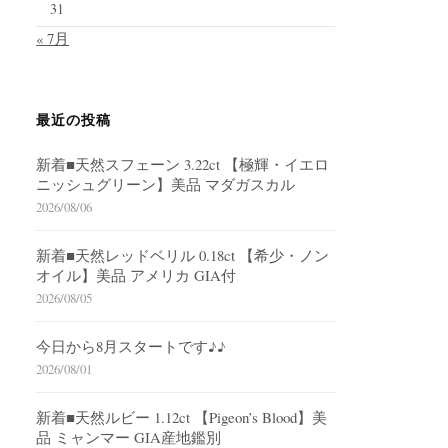
31
« 7月
最近の投稿
新着■天然スフェーン 3.22ct 【極輝・イエロ
ニッシュグリーン】美品 マダガスカル
2026/08/06
新着■天然レッドベリル 0.18ct 【希少・ノン
オイル】美品 アメリカ GIA付
2026/08/05
今日から8月スタートです♪♪
2026/08/01
新着■天然ルビー 1.12ct 【Pigeon’s Blood】美
品 ミャンマー GIA産地鑑別