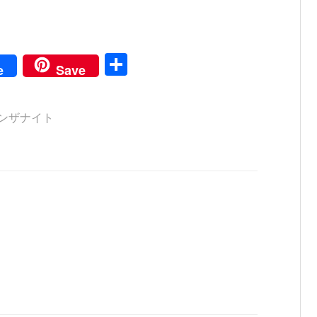
共
e
Save
有
ンザナイト