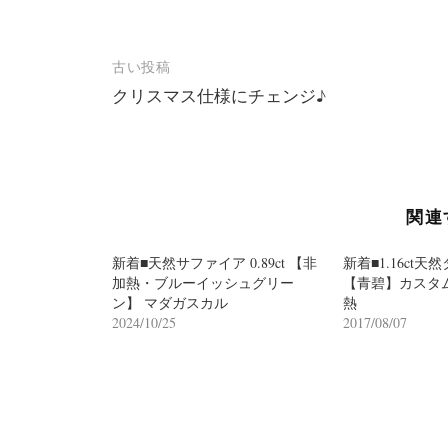
投
古い投稿
クリスマス仕様にチェンジ♪
稿
ナ
ビ
ゲ
関連
ー
シ
新着■天然サファイア 0.89ct 【非
新着■1.16ct
加熱・ブルーイッシュグリー
【青碧】カスタ
ョ
ン】 マダガスカル
熱
2024/10/25
2017/08/07
ン