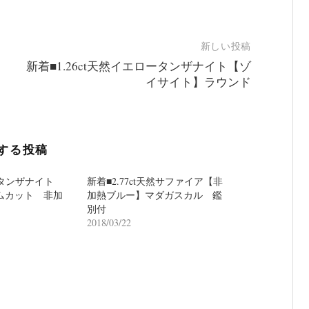
新しい投稿
新着■1.26ct天然イエロータンザナイト【ゾ
イサイト】ラウンド
する投稿
天然タンザナイト
新着■2.77ct天然サファイア【非
ムカット 非加
加熱ブルー】マダガスカル 鑑
別付
2018/03/22