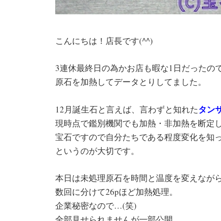
こんにちは！店長です(^^)
3連休最終日の為かお店も暇な1日だったの
原石を加熱してデータとりしてました。
タン
12月誕生石と言えば、言わずと知れた
現時点で鑑別機関でも加熱・非加熱を断定
宝石ですので自分たちである程度変化を知
というのが大切です。
本日は未処理原石を時間と温度を変えなが
数回に分けて26pほど加熱処理。
企業秘密なので…(笑)
全部見せられませんが一部公開。