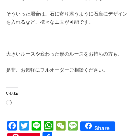
そういった場合は、石に寄り添うように石座にデザイン
を入れるなど、様々な工夫が可能です。
大きいルースや変わった形のルースをお持ちの方も、
是非、お気軽にフルオーダーご相談ください。
いいね:
読
み
込
Fa
T
Li
W
W
M
Share
み
ce
wi
ne
ha
e
es
中…