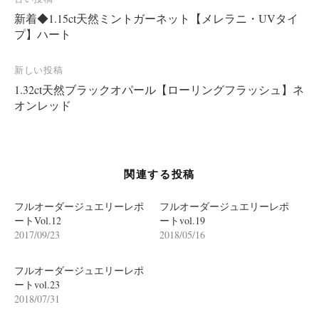
投
新着◆1.15ct天然ミントガーネット【メレラニ・UVタイ
稿
プ】ハート
ナ
ビ
新しい投稿
ゲ
1.32ct天然ブラックオパール【ローリングフラッシュ】ネ
ー
オンレッド
シ
ョ
ン
関連する投稿
フルオーダージュエリーレポ
フルオーダージュエリーレポ
ートVol.12
ートvol.19
2017/09/23
2018/05/16
フルオーダージュエリーレポ
ートvol.23
2018/07/31