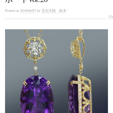
/
Posted
on
2018/06/07
by
宝石大陸 鈴木
Co