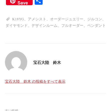
共
Save
bo
tte
ts
C
sa
有
ok
r
A
ha
ge
K18YG
、
アメシスト
、
オーダージュエリー
、
ジルコン
、
pp
t
ダイヤモンド
、
デザインルーム
、
フルオーダー
、
ペンダント
宝石大陸 鈴木
宝石大陸 鈴木 の投稿をすべて表示
古い投稿