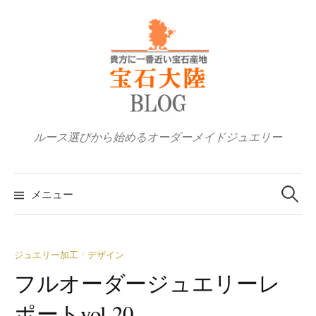
コ
ン
テ
ン
ツ
へ
ス
ルース選びから始めるオーダーメイドジュエリー
キ
ッ
検
プ
索:
メニュー
ジュエリー加工
デザイン
/
フルオーダージュエリーレ
ポートvol.20