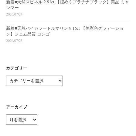
新着■天然スピネル 2.91ct 【煌めくプラチナブラック】美品 ミャ
ンマー
2026/07/24
新着■天然バイカラートルマリン 9.16ct 【美彩色グラデーショ
ン】ジェム品質 コンゴ
2026/07/23
カテゴリー
カ
テ
ゴ
リ
ー
アーカイブ
ア
ー
カ