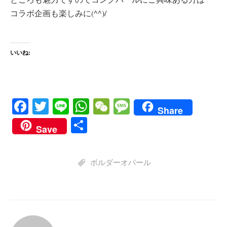
コラボ企画も楽しみに(^^)/
いいね:
Fa
T
Li
W
W
M
Share
ce
wi
ne
ha
e
es
共
Save
bo
tte
ts
C
sa
有
ok
r
A
ha
ge
ボルダーオパール
pp
t