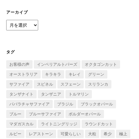
リ
ー
アーカイブ
ア
ー
カ
イ
ブ
タグ
お客様の声
インペリアルトパーズ
オクタゴンカット
オーストラリア
キラキラ
キレイ
グリーン
サファイア
スピネル
スフェーン
スリランカ
タンザナイト
タンザニア
トルマリン
パパラチャサファイア
ブラジル
ブラックオパール
ブルー
ブルーサファイア
ボルダーオパール
マダガスカル
ライトニングリッジ
ラウンドカット
ルビー
レアストーン
可愛らしい
大粒
希少
極上