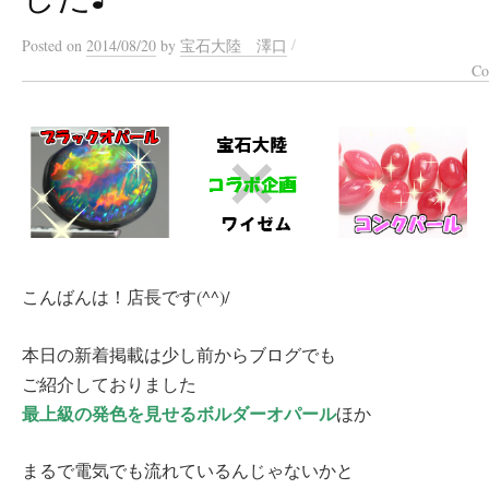
/
Posted
on
2014/08/20
by
宝石大陸 澤口
Co
こんばんは！店長です(^^)/
本日の新着掲載は少し前からブログでも
ご紹介しておりました
最上級の発色を見せるボルダーオパール
ほか
まるで電気でも流れているんじゃないかと