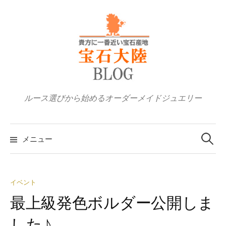
コ
ン
テ
ン
ツ
へ
ス
ルース選びから始めるオーダーメイドジュエリー
キ
ッ
検
プ
索:
メニュー
イベント
最上級発色ボルダー公開しま
した♪