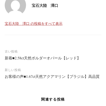
宝石大陸 澤口
宝石大陸 澤口 の投稿をすべて表示
投
古い投稿
新着■2.58ct天然ボルダーオパール【レッド】
稿
ナ
新しい投稿
ビ
お客様の声■1.67ct天然アクアマリン【ブラジル】高品質
ゲ
ー
シ
関連する投稿
ョ