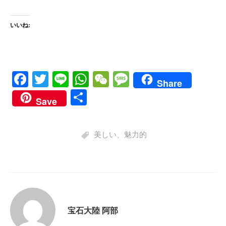
いいね:
Fa
T
Li
W
W
M
Share
ce
wi
ne
ha
e
es
共
Save
bo
tte
ts
C
sa
有
ok
r
A
ha
ge
美しい
、
魅力的
pp
t
宝石大陸 阿部