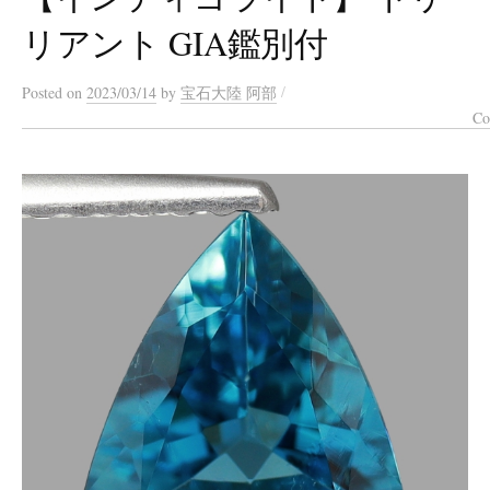
リアント GIA鑑別付
/
Posted
on
2023/03/14
by
宝石大陸 阿部
Co