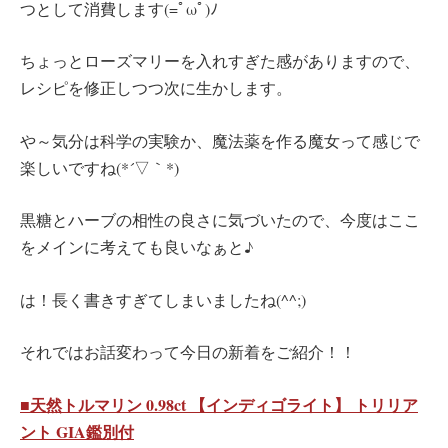
つとして消費します(=ﾟωﾟ)ﾉ
ちょっとローズマリーを入れすぎた感がありますので、
レシピを修正しつつ次に生かします。
や～気分は科学の実験か、魔法薬を作る魔女って感じで
楽しいですね(*´▽｀*)
黒糖とハーブの相性の良さに気づいたので、今度はここ
をメインに考えても良いなぁと♪
は！長く書きすぎてしまいましたね(^^;)
それではお話変わって今日の新着をご紹介！！
■天然トルマリン 0.98ct 【インディゴライト】 トリリア
ント GIA鑑別付