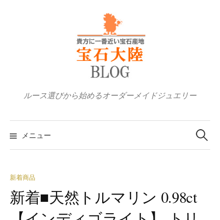
コ
ン
テ
ン
ツ
へ
ス
ルース選びから始めるオーダーメイドジュエリー
キ
ッ
検
プ
索:
メニュー
新着商品
新着■天然トルマリン 0.98ct
【インディゴライト】 トリ