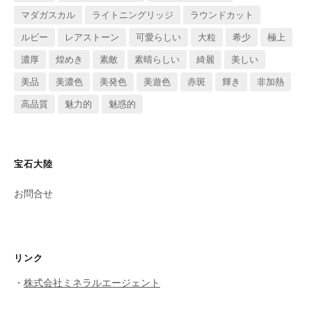
マダガスカル
ライトニングリッジ
ラウンドカット
ルビー
レアストーン
可愛らしい
大粒
希少
極上
濃厚
煌めき
素敵
素晴らしい
綺麗
美しい
美品
美濃色
美発色
美遊色
赤斑
輝き
非加熱
高品質
魅力的
魅惑的
宝石大陸
お問合せ
リンク
・
株式会社ミネラルエージェント