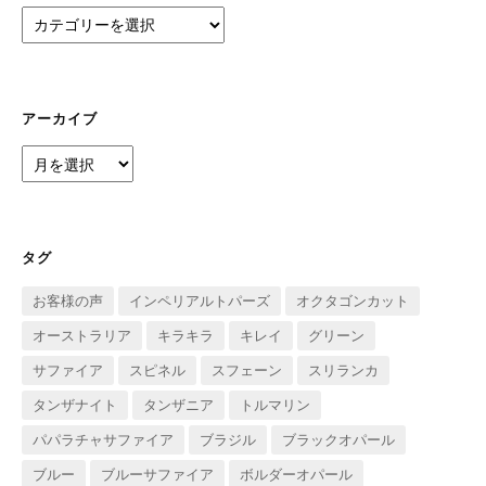
カ
テ
ゴ
リ
ー
アーカイブ
ア
ー
カ
イ
ブ
タグ
お客様の声
インペリアルトパーズ
オクタゴンカット
オーストラリア
キラキラ
キレイ
グリーン
サファイア
スピネル
スフェーン
スリランカ
タンザナイト
タンザニア
トルマリン
パパラチャサファイア
ブラジル
ブラックオパール
ブルー
ブルーサファイア
ボルダーオパール