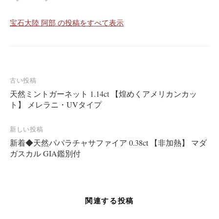
宝石大陸 阿部 の投稿をすべて表示
投
古い投稿
天然ミントガーネット 1.14ct 【煌めくアメリカンカッ
稿
ト】 メレラニ・UVタイプ
ナ
ビ
新しい投稿
ゲ
新着◆天然パパラチャサファイア 0.38ct 【非加熱】 マダ
ー
ガスカル GIA鑑別付
シ
ョ
ン
関連する投稿