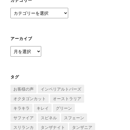
カテゴリー
カ
テ
ゴ
リ
ー
アーカイブ
ア
ー
カ
イ
ブ
タグ
お客様の声
インペリアルトパーズ
オクタゴンカット
オーストラリア
キラキラ
キレイ
グリーン
サファイア
スピネル
スフェーン
スリランカ
タンザナイト
タンザニア