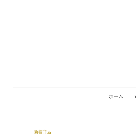
コ
ン
テ
ン
ツ
へ
ス
キ
ッ
プ
ホーム
新着商品