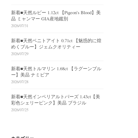
新着■天然ルビー 1.12ct 【Pigeon’s Blood】美
品 ミャンマー GIA産地鑑別
2026/07/31
新着■天然ベニトアイト 0.71ct 【魅惑的に煌
めくブルー】ジェムクオリティー
2026/07/29
新着■天然トルマリン 1.68ct 【ラグーンブル
ー】美品 ナミビア
2026/07/28
新着■天然インペリアルトパーズ 1.43ct【美
彩色シェリーピンク】美品 ブラジル
2026/07/25