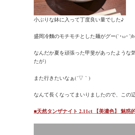
小ぶりな鉢に入って丁度良い量でした♪
盛岡冷麵のモチモチとした麺がグー(`･ω･´)b
なんだか夏を頑張った甲斐があったような
たが）
また行きたいなぁ(´▽｀)
なんて長くなってまいりましたので、この
■天然タンザナイト 2.11ct 【美濃色】 魅