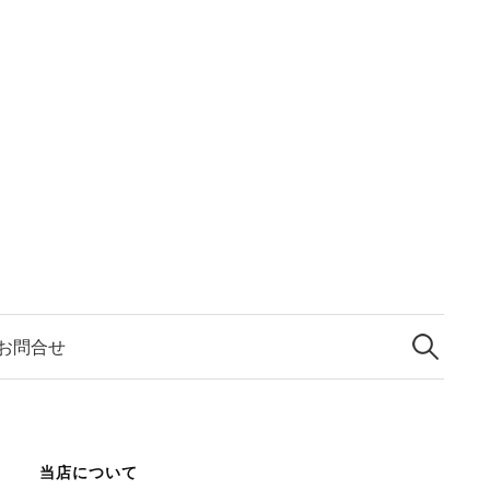
検
索:
お問合せ
当店について