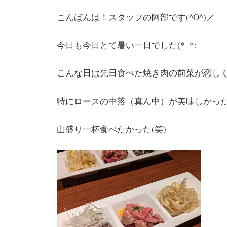
こんばんは！スタッフの阿部です(^O^)／
今日も今日とて暑い一日でした(*_*;
こんな日は先日食べた焼き肉の前菜が恋し
特にロースの中落（真ん中）が美味しかったな
山盛り一杯食べたかった(笑)