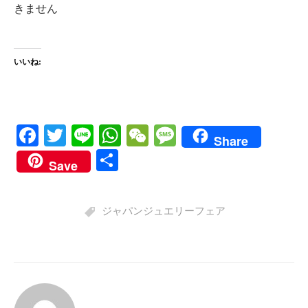
きません
いいね:
Fa
T
Li
W
W
M
Share
ce
wi
ne
ha
e
es
共
Save
bo
tte
ts
C
sa
有
ok
r
A
ha
ge
ジャパンジュエリーフェア
pp
t