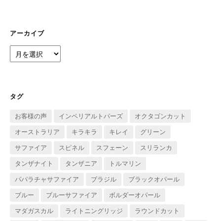
ゴ
リ
ー
アーカイブ
ア
ー
カ
イ
ブ
タグ
お客様の声
インペリアルトパーズ
オクタゴンカット
オーストラリア
キラキラ
キレイ
グリーン
サファイア
スピネル
スフェーン
スリランカ
タンザナイト
タンザニア
トルマリン
パパラチャサファイア
ブラジル
ブラックオパール
ブルー
ブルーサファイア
ボルダーオパール
マダガスカル
ライトニングリッジ
ラウンドカット