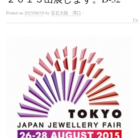
/
Posted
on
2015/08/19
by
宝石大陸 澤口
Co