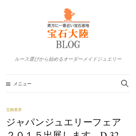
コ
ン
テ
ン
ツ
へ
ス
ルース選びから始めるオーダーメイドジュエリー
キ
ッ
検
プ
索:
メニュー
宝飾業界
ジャパンジュエリーフェア
２０１５出展します。D-32