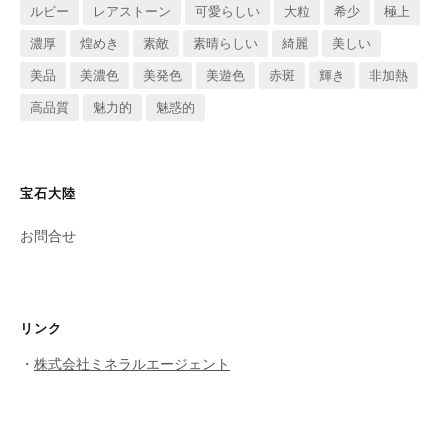
ルビー
レアストーン
可愛らしい
大粒
希少
極上
濃厚
煌めき
素敵
素晴らしい
綺麗
美しい
美品
美濃色
美発色
美遊色
赤斑
輝き
非加熱
高品質
魅力的
魅惑的
宝石大陸
お問合せ
リンク
・
株式会社ミネラルエージェント