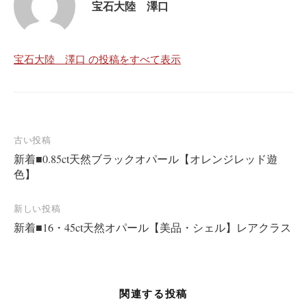
宝石大陸 澤口
宝石大陸 澤口 の投稿をすべて表示
投
古い投稿
新着■0.85ct天然ブラックオパール【オレンジレッド遊
稿
色】
ナ
ビ
新しい投稿
ゲ
新着■16・45ct天然オパール【美品・シェル】レアクラス
ー
シ
ョ
関連する投稿