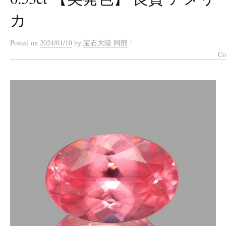
カ
/
Posted
on
2024/01/10
by
宝石大陸 阿部
Co