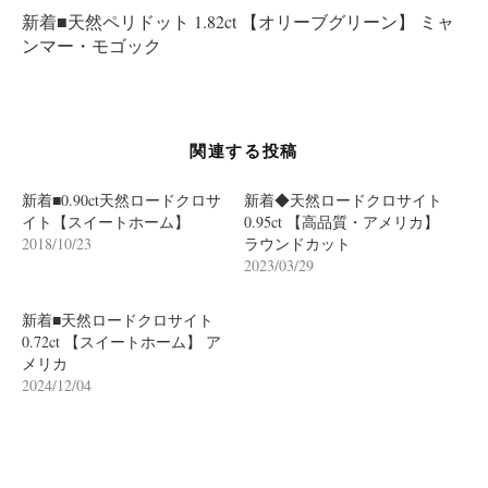
ゲ
新着■天然ペリドット 1.82ct 【オリーブグリーン】 ミャ
ー
ンマー・モゴック
シ
ョ
ン
関連する投稿
新着■0.90ct天然ロードクロサ
新着◆天然ロードクロサイト
イト【スイートホーム】
0.95ct 【高品質・アメリカ】
2018/10/23
ラウンドカット
2023/03/29
新着■天然ロードクロサイト
0.72ct 【スイートホーム】 ア
メリカ
2024/12/04