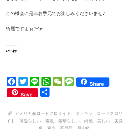
この機会に是非お手元でお楽しみくださいませ♪
綺麗ですよぉ(^^)v
いいね:
Fa
T
Li
W
W
M
Share
ce
wi
ne
ha
e
es
共
Save
bo
tte
ts
C
sa
有
ok
r
A
ha
ge
アメリカ産ロードクロサイト
、
キラキラ
、
ロードクロサ
pp
t
イト
、
可愛らしい
、
素敵
、
素晴らしい
、
綺麗
、
美しい
、
美発
色
、
輝き
、
高品質
、
魅力的