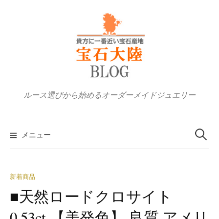
コ
ン
テ
ン
ツ
へ
ス
ルース選びから始めるオーダーメイドジュエリー
キ
ッ
検
プ
索:
メニュー
新着商品
■天然ロードクロサイト
0.53ct 【美発色】 良質 アメリ