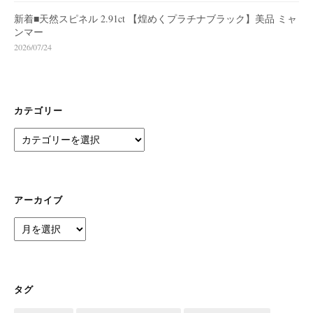
新着■天然スピネル 2.91ct 【煌めくプラチナブラック】美品 ミャ
ンマー
2026/07/24
カテゴリー
カ
テ
ゴ
リ
ー
アーカイブ
ア
ー
カ
イ
ブ
タグ