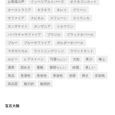
お客様の声
インペリアルトパーズ
オクタゴンカット
オーストラリア
キラキラ
キレイ
グリーン
サファイア
スピネル
スフェーン
スリランカ
タンザナイト
タンザニア
トルマリン
パパラチャサファイア
ブラジル
ブラックオパール
ブルー
ブルーサファイア
ボルダーオパール
マダガスカル
ライトニングリッジ
ラウンドカット
ルビー
レアストーン
可愛らしい
大粒
希少
極上
濃厚
煌めき
素敵
素晴らしい
綺麗
美しい
美品
美濃色
美発色
美遊色
赤斑
輝き
非加熱
高品質
魅力的
魅惑的
宝石大陸