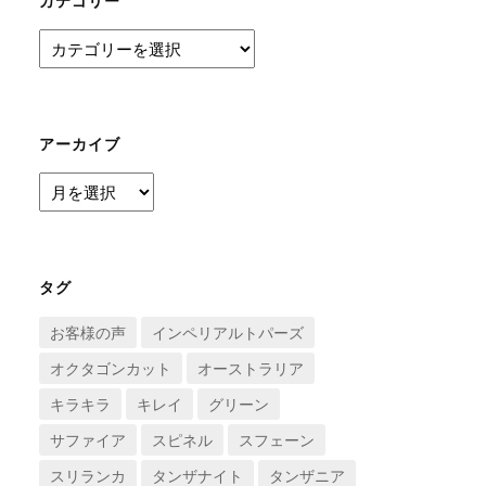
カテゴリー
カ
テ
ゴ
リ
ー
アーカイブ
ア
ー
カ
イ
ブ
タグ
お客様の声
インペリアルトパーズ
オクタゴンカット
オーストラリア
キラキラ
キレイ
グリーン
サファイア
スピネル
スフェーン
スリランカ
タンザナイト
タンザニア