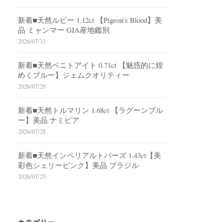
新着■天然ルビー 1.12ct 【Pigeon’s Blood】美
品 ミャンマー GIA産地鑑別
2026/07/31
新着■天然ベニトアイト 0.71ct 【魅惑的に煌
めくブルー】ジェムクオリティー
2026/07/29
新着■天然トルマリン 1.68ct 【ラグーンブル
ー】美品 ナミビア
2026/07/28
新着■天然インペリアルトパーズ 1.43ct【美
彩色シェリーピンク】美品 ブラジル
2026/07/25