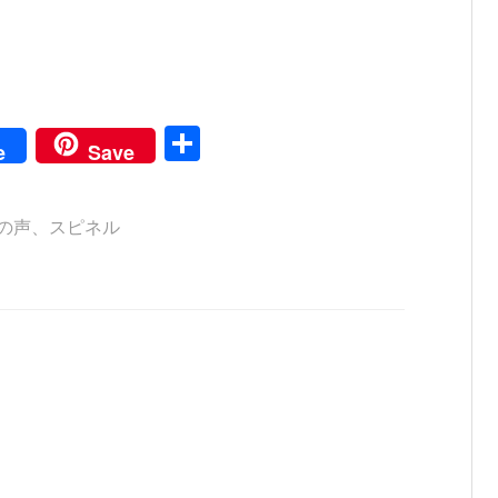
共
e
Save
有
の声
、
スピネル