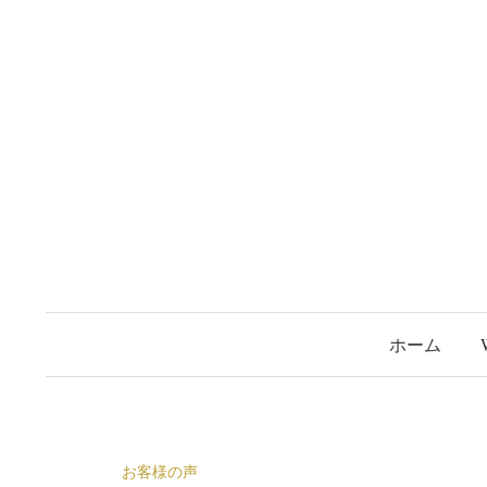
コ
ン
テ
ン
ツ
へ
ス
キ
ッ
プ
ホーム
お客様の声