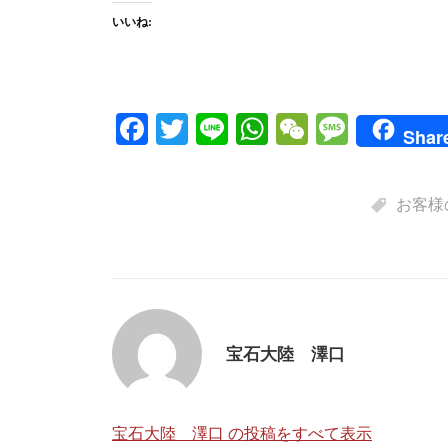
いいね:
Fa
T
Li
W
W
M
Shar
ce
wi
ne
ha
e
es
bo
tte
ts
C
sa
お客様
ok
r
A
ha
ge
pp
t
宝石大陸 澤口
宝石大陸 澤口 の投稿をすべて表示