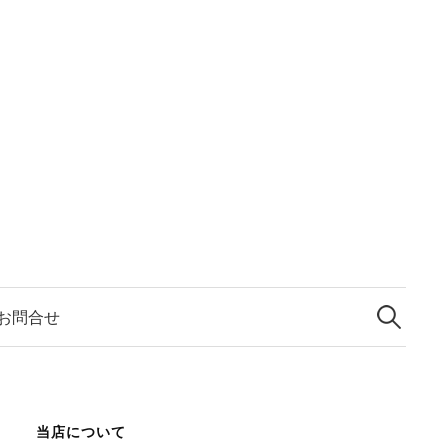
検
索:
お問合せ
当店について