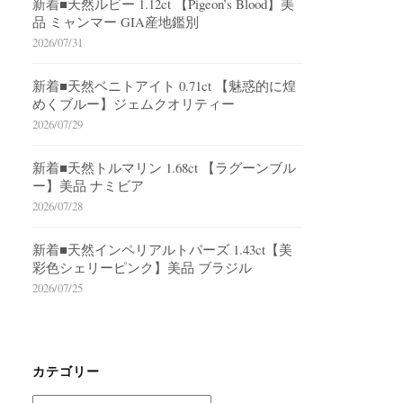
新着■天然ルビー 1.12ct 【Pigeon’s Blood】美
品 ミャンマー GIA産地鑑別
2026/07/31
新着■天然ベニトアイト 0.71ct 【魅惑的に煌
めくブルー】ジェムクオリティー
2026/07/29
新着■天然トルマリン 1.68ct 【ラグーンブル
ー】美品 ナミビア
2026/07/28
新着■天然インペリアルトパーズ 1.43ct【美
彩色シェリーピンク】美品 ブラジル
2026/07/25
カテゴリー