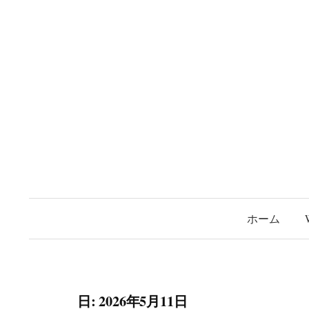
コ
ン
テ
ン
ツ
へ
ス
キ
ッ
プ
ホーム
日:
2026年5月11日