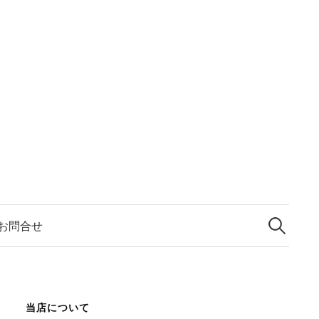
検
索:
お問合せ
当店について