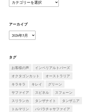
カ
テ
ゴ
リ
ー
アーカイブ
ア
ー
カ
イ
ブ
タグ
お客様の声
インペリアルトパーズ
オクタゴンカット
オーストラリア
キラキラ
キレイ
グリーン
サファイア
スピネル
スフェーン
スリランカ
タンザナイト
タンザニア
トルマリン
パパラチャサファイア