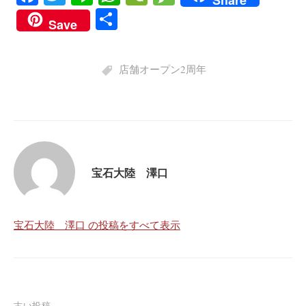
Share
ce
wi
ne
ha
e
es
共
Save
bo
tte
ts
C
sa
有
ok
r
A
ha
ge
店舗オープン2周年
pp
t
宝石大陸 澤口
宝石大陸 澤口 の投稿をすべて表示
古い投稿