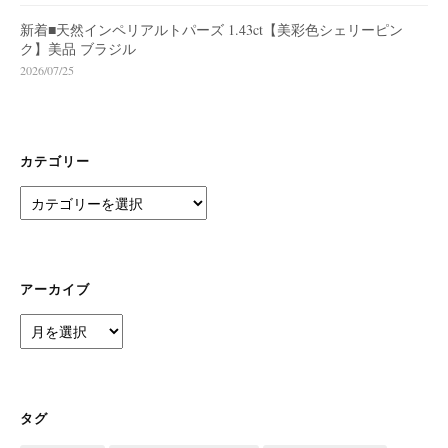
新着■天然インペリアルトパーズ 1.43ct【美彩色シェリーピン
ク】美品 ブラジル
2026/07/25
カテゴリー
カ
テ
ゴ
リ
ー
アーカイブ
ア
ー
カ
イ
ブ
タグ