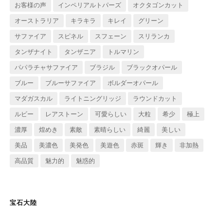
お客様の声
インペリアルトパーズ
オクタゴンカット
オーストラリア
キラキラ
キレイ
グリーン
サファイア
スピネル
スフェーン
スリランカ
タンザナイト
タンザニア
トルマリン
パパラチャサファイア
ブラジル
ブラックオパール
ブルー
ブルーサファイア
ボルダーオパール
マダガスカル
ライトニングリッジ
ラウンドカット
ルビー
レアストーン
可愛らしい
大粒
希少
極上
濃厚
煌めき
素敵
素晴らしい
綺麗
美しい
美品
美濃色
美発色
美遊色
赤斑
輝き
非加熱
高品質
魅力的
魅惑的
宝石大陸