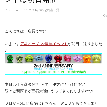
/
Posted
on
2014/07/23
by
宝石大陸 澤口
Co
こんにちは！店長です(^_-)
いよいよ
店舗オープン2周年イベント
が明日に迫りました
♪
本日も仕入商談2件行って、夕方にもう1件予定
続々と新商品が宝石大陸にやってきております(^^)v
明日から5日間店舗はもちろん、ＷＥＢでもできる限り