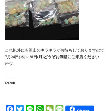
これ以外にも沢山のキラキラがお待ちしておりますので
7月24日(木)～28日(月)どうぞお気軽にご来店ください
(^^)/
いいね:
Fa
T
Li
W
W
M