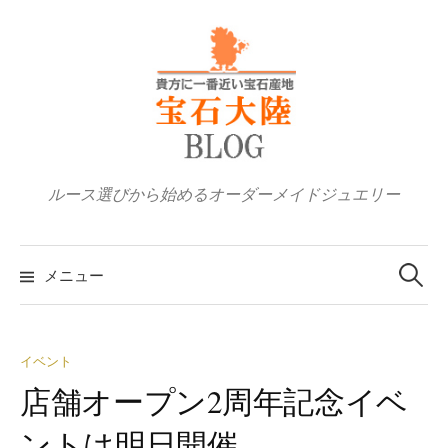
コ
ン
テ
ン
ツ
へ
ス
ルース選びから始めるオーダーメイドジュエリー
キ
ッ
検
プ
索:
メニュー
イベント
店舗オープン2周年記念イベ
ントは明日開催