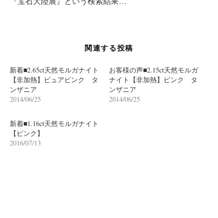
『宝石大陸展』という検索結果…
ー
シ
ョ
関連する投稿
ン
新着■2.65ct天然モルガナイト
お客様の声■2.15ct天然モルガ
【非加熱】ピュアピンク タ
ナイト【非加熱】ピンク タ
ンザニア
ンザニア
2014/06/25
2014/06/25
新着■1.16ct天然モルガナイト
【ピンク】
2016/07/13