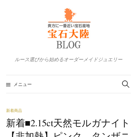
コ
ン
テ
ン
ツ
へ
ス
ルース選びから始めるオーダーメイドジュエリー
キ
ッ
検
プ
索:
メニュー
新着商品
新着■2.15ct天然モルガナイト
【非加熱】ピンク タンザニ