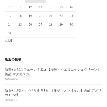
10
11
12
13
14
15
16
17
18
19
20
21
22
23
24
25
26
27
28
29
30
31
« 7月
最近の投稿
新着■天然スフェーン 3.22ct 【極輝・イエロニッシュグリーン】
美品 マダガスカル
2026/08/06
新着■天然レッドベリル 0.18ct 【希少・ノンオイル】美品 アメリ
カ GIA付
2026/08/05