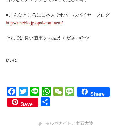
■こんなところに日本人!?オパールバイヤーブログ
http://ameblo.jp/opal-continent/
それでは良い週末をお迎えください(^^)/
いいね:
Fa
T
Li
W
W
M
Share
ce
wi
ne
ha
e
es
共
Save
bo
tte
ts
C
sa
有
ok
r
A
ha
ge
モルガナイト
、
宝石大陸
pp
t