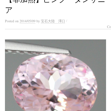
ア
/
Posted
on
2014/05/09
by
宝石大陸 澤口
Co