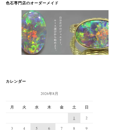
色石専門店のオーダーメイド
カレンダー
2026年8月
月
火
水
木
金
土
日
1
2
3
4
5
6
7
8
9