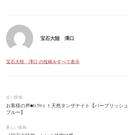
宝石大陸 澤口
宝石大陸 澤口 の投稿をすべて表示
投
古い投稿
お客様の声■0.59ｃｔ天然タンザナイト【パープリッシュ
稿
ブルー】
ナ
ビ
新しい投稿
ゲ