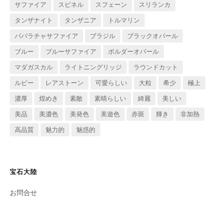
サファイア
スピネル
スフェーン
スリランカ
タンザナイト
タンザニア
トルマリン
パパラチャサファイア
ブラジル
ブラックオパール
ブルー
ブルーサファイア
ボルダーオパール
マダガスカル
ライトニングリッジ
ラウンドカット
ルビー
レアストーン
可愛らしい
大粒
希少
極上
濃厚
煌めき
素敵
素晴らしい
綺麗
美しい
美品
美濃色
美発色
美遊色
赤斑
輝き
非加熱
高品質
魅力的
魅惑的
宝石大陸
お問合せ