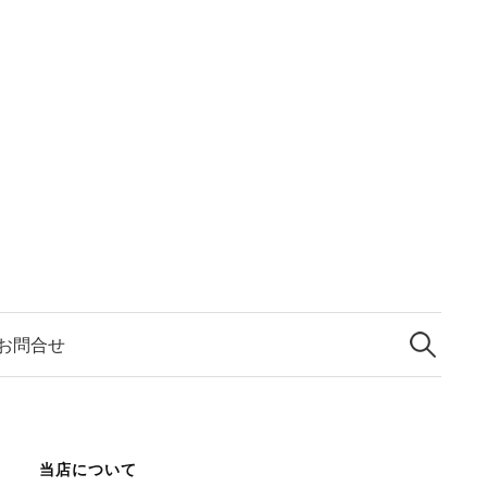
検
索:
お問合せ
当店について