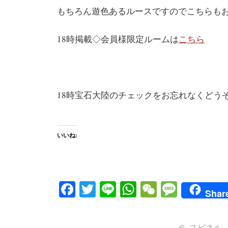
もちろん遊色あるルースですのでこちらも
18時掲載◇会員様限定ルームは
こちら
18時宝石大陸のチェックをお忘れなくどう
いいね:
Fa
T
Li
W
W
M
Shar
ce
wi
ne
ha
e
es
bo
tte
ts
C
sa
スピネル