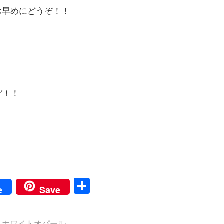
お早めにどうぞ！！
ぞ！！
共
e
Save
有
、
ホワイトオパール