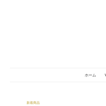
コ
ン
テ
ン
ツ
へ
ス
キ
ッ
プ
ホーム
新着商品