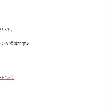
さいネ。
ンが満載です♪
ーピンク