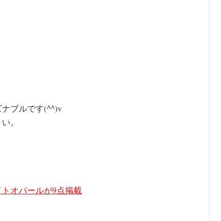
ブルです(^^)v
～い。
トオパールが9点掲載