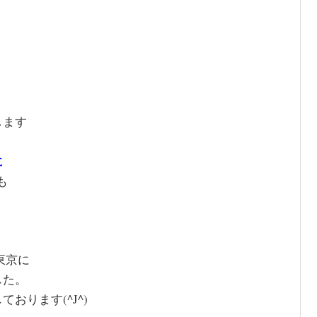
します
に
も
東京に
した。
おります(^J^)