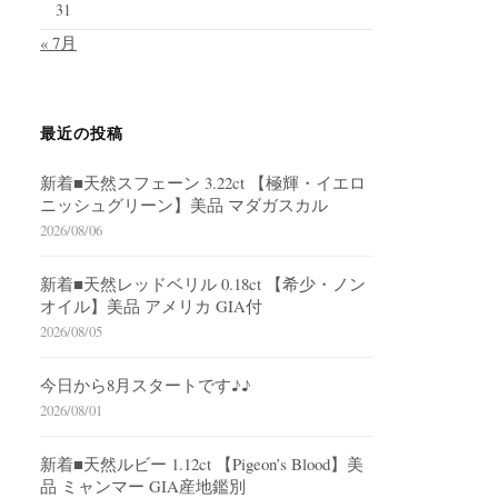
31
« 7月
最近の投稿
新着■天然スフェーン 3.22ct 【極輝・イエロ
ニッシュグリーン】美品 マダガスカル
2026/08/06
新着■天然レッドベリル 0.18ct 【希少・ノン
オイル】美品 アメリカ GIA付
2026/08/05
今日から8月スタートです♪♪
2026/08/01
新着■天然ルビー 1.12ct 【Pigeon’s Blood】美
品 ミャンマー GIA産地鑑別