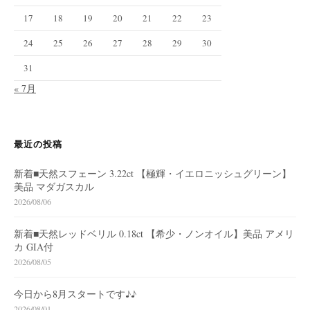
17
18
19
20
21
22
23
24
25
26
27
28
29
30
31
« 7月
最近の投稿
新着■天然スフェーン 3.22ct 【極輝・イエロニッシュグリーン】
美品 マダガスカル
2026/08/06
新着■天然レッドベリル 0.18ct 【希少・ノンオイル】美品 アメリ
カ GIA付
2026/08/05
今日から8月スタートです♪♪
2026/08/01