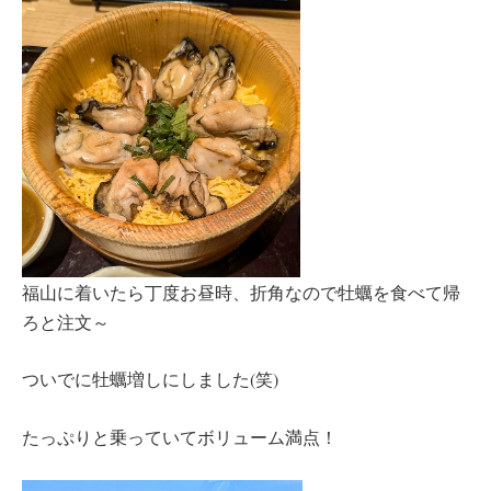
福山に着いたら丁度お昼時、折角なので牡蠣を食べて帰
ろと注文～
ついでに牡蠣増しにしました(笑)
たっぷりと乗っていてボリューム満点！