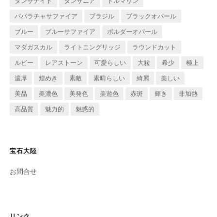
タンザナイト
タンザニア
トルマリン
パパラチャサファイア
ブラジル
ブラックオパール
ブルー
ブルーサファイア
ボルダーオパール
マダガスカル
ライトニングリッジ
ラウンドカット
ルビー
レアストーン
可愛らしい
大粒
希少
極上
濃厚
煌めき
素敵
素晴らしい
綺麗
美しい
美品
美濃色
美発色
美遊色
赤斑
輝き
非加熱
高品質
魅力的
魅惑的
宝石大陸
お問合せ
リンク