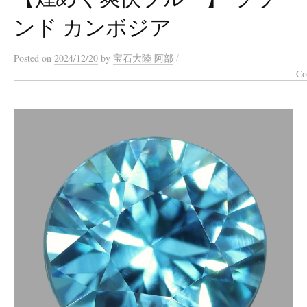
ンド カンボジア
/
Posted
on
2024/12/20
by
宝石大陸 阿部
Co