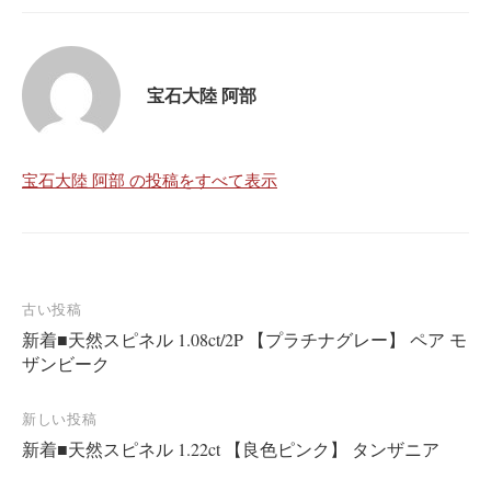
宝石大陸 阿部
宝石大陸 阿部 の投稿をすべて表示
投
古い投稿
新着■天然スピネル 1.08ct/2P 【プラチナグレー】 ペア モ
稿
ザンビーク
ナ
ビ
新しい投稿
ゲ
新着■天然スピネル 1.22ct 【良色ピンク】 タンザニア
ー