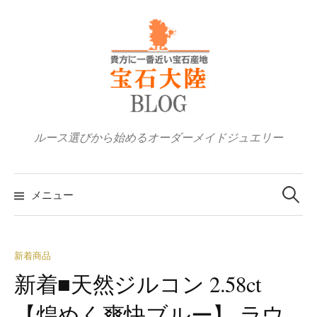
コ
ン
テ
ン
ツ
へ
ス
ルース選びから始めるオーダーメイドジュエリー
キ
ッ
検
プ
索:
メニュー
新着商品
新着■天然ジルコン 2.58ct
【煌めく爽快ブルー】 ラウ