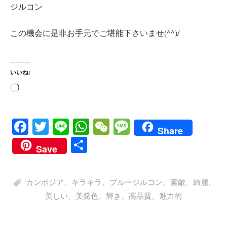
ジルコン
この機会に是非お手元でご堪能下さいませ(^^)/
いいね:
読
み
込
Fa
T
Li
W
W
M
Share
み
ce
wi
ne
ha
e
es
共
中…
Save
bo
tte
ts
C
sa
有
ok
r
A
ha
ge
カンボジア
、
キラキラ
、
ブルージルコン
、
素敵
、
綺麗
、
pp
t
美しい
、
美発色
、
輝き
、
高品質
、
魅力的