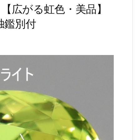
ct 【広がる虹色・美品】
独鑑別付