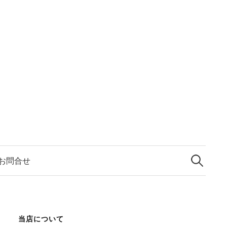
検
索:
お問合せ
当店について