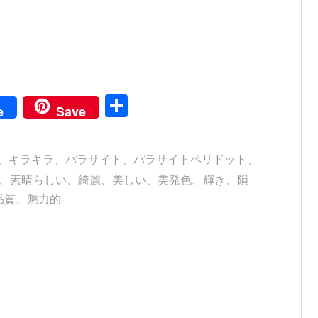
共
e
Save
有
、
キラキラ
、
パラサイト
、
パラサイトペリドット
、
、
素晴らしい
、
綺麗
、
美しい
、
美発色
、
輝き
、
隕
品質
、
魅力的