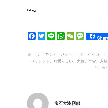
いいね:
Fa
T
Li
W
W
M
Shar
ce
wi
ne
ha
e
es
bo
tte
ts
C
sa
インドネシア・ジェパラ
、
オーバルカット
ok
r
A
ha
ge
ペリドット
、
可愛らしい
、
大粒
、
宇宙
、
素敵
pp
t
石
、
高
宝石大陸 阿部