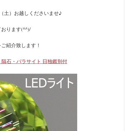
日（土）お越しくださいませ♪
ます(^^)/
をご紹介致します！
品】隕石・パラサイト 日独鑑別付