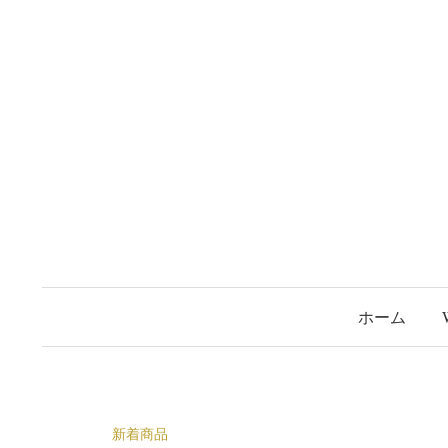
コ
ン
テ
ン
ツ
へ
ス
キ
ッ
プ
ホーム
新着商品