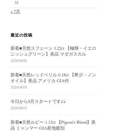
31
« 7月
最近の投稿
新着■天然スフェーン 3.22ct 【極輝・イエロ
ニッシュグリーン】美品 マダガスカル
2026/08/06
新着■天然レッドベリル 0.18ct 【希少・ノン
オイル】美品 アメリカ GIA付
2026/08/05
今日から8月スタートです♪♪
2026/08/01
新着■天然ルビー 1.12ct 【Pigeon’s Blood】美
品 ミャンマー GIA産地鑑別