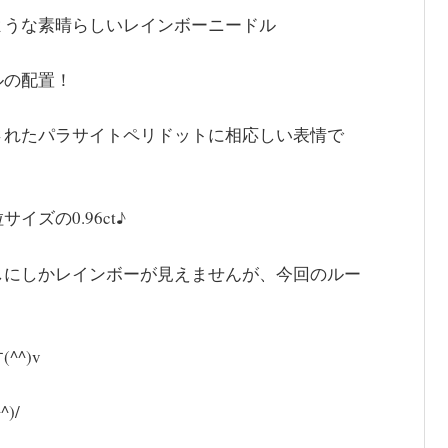
ような素晴らしいレインボーニードル
ルの配置！
されたパラサイトペリドットに相応しい表情で
ズの0.96ct♪
しにしかレインボーが見えませんが、今回のルー
^)v
)/