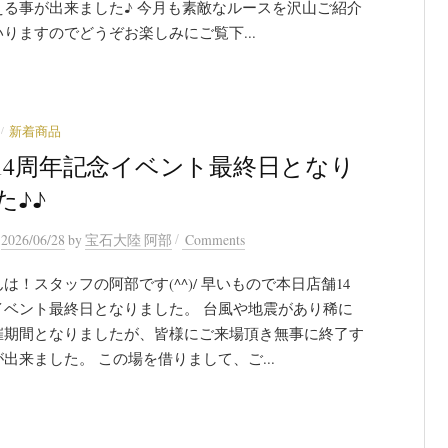
える事が出来ました♪ 今月も素敵なルースを沢山ご紹介
りますのでどうぞお楽しみにご覧下...
/
新着商品
14周年記念イベント最終日となり
た♪♪
/
n
2026/06/28
by
宝石大陸 阿部
Comments
は！スタッフの阿部です(^^)/ 早いもので本日店舗14
イベント最終日となりました。 台風や地震があり稀に
催期間となりましたが、皆様にご来場頂き無事に終了す
出来ました。 この場を借りまして、ご...