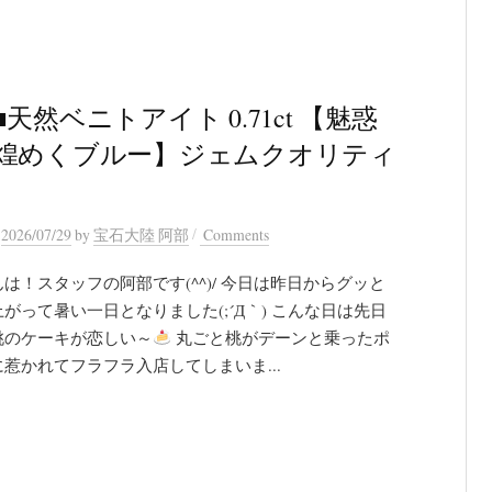
天然ベニトアイト 0.71ct 【魅惑
煌めくブルー】ジェムクオリティ
/
n
2026/07/29
by
宝石大陸 阿部
Comments
は！スタッフの阿部です(^^)/ 今日は昨日からグッと
がって暑い一日となりました(;´Д｀) こんな日は先日
桃のケーキが恋しい～
丸ごと桃がデーンと乗ったポ
惹かれてフラフラ入店してしまいま...