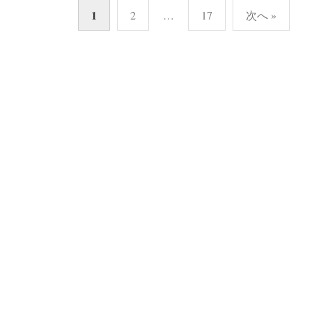
投
1
2
…
17
次へ »
稿
の
ペ
ー
ジ
送
り