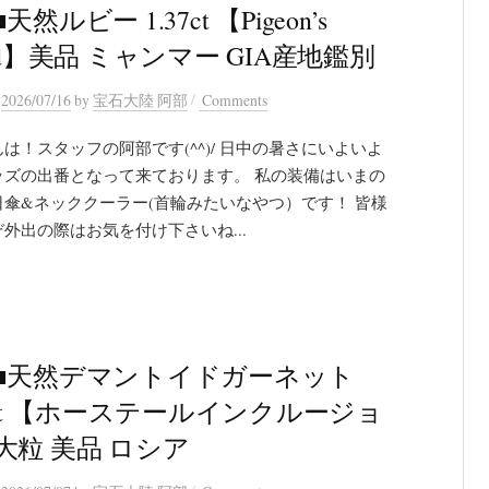
天然ルビー 1.37ct 【Pigeon’s
od】美品 ミャンマー GIA産地鑑別
/
n
2026/07/16
by
宝石大陸 阿部
Comments
は！スタッフの阿部です(^^)/ 日中の暑さにいよいよ
ッズの出番となって来ております。 私の装備はいまの
日傘&ネッククーラー(首輪みたいなやつ）です！ 皆様
外出の際はお気を付け下さいね...
■天然デマントイドガーネット
22ct 【ホーステールインクルージョ
大粒 美品 ロシア