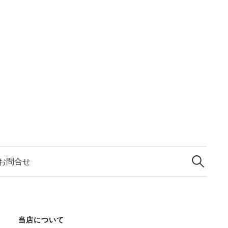
検
索:
お問合せ
当店について