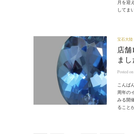
月を迎
してまい
宝石大陸
店舗
まし
Posted
o
こんばん
周年の
みる開
ることが