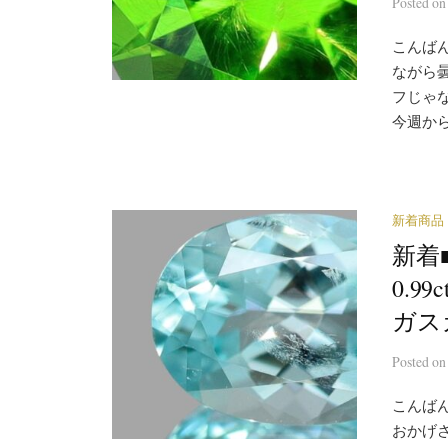
Posted
o
こんばん
ながら
フじゃ
今週から
新着商品
新着
0.9
ガス
Posted
o
こんばん
おかげ