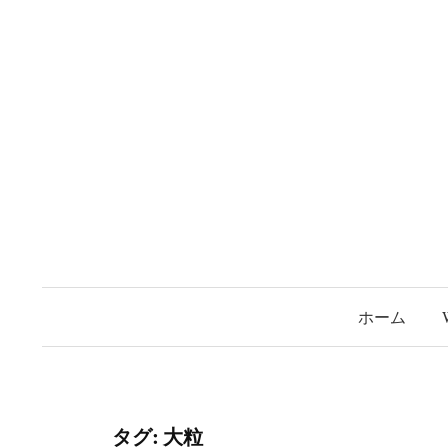
コ
ン
テ
ン
ツ
へ
ス
キ
ッ
プ
ホーム
タグ:
大粒