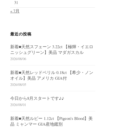
31
« 7月
最近の投稿
新着■天然スフェーン 3.22ct 【極輝・イエロ
ニッシュグリーン】美品 マダガスカル
2026/08/06
新着■天然レッドベリル 0.18ct 【希少・ノン
オイル】美品 アメリカ GIA付
2026/08/05
今日から8月スタートです♪♪
2026/08/01
新着■天然ルビー 1.12ct 【Pigeon’s Blood】美
品 ミャンマー GIA産地鑑別