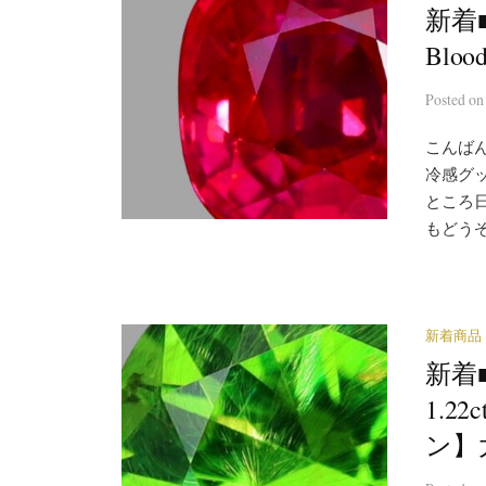
新着■
Blo
Posted
o
こんばん
冷感グ
ところ
もどうぞ
新着商品
新着
1.
ン】