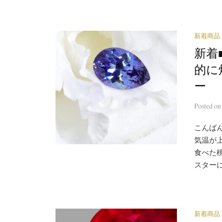
新着商品
新着■
的に
ー
Posted
o
こんばん
気温が上
食べた
スターに
新着商品