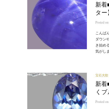
新着■
ター
Posted
o
こんばん
ダウン
き始め
気がしま
宝石大陸
新着■
くブ
Posted
o