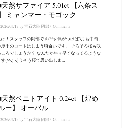
天然サファイア 5.01ct 【六条ス
】 ミャンマー・モゴック
/
n
2026/03/17
by
宝石大陸 阿部
Comments
は！スタッフの阿部です(^^)/ 気がつけば3月も中旬、
や厚手のコートはしまう頃合いです。 そろそろ桜も咲
るころでしょうか？ なんだか年々早くなってるような
す(^^;) そうそう桜で思い出しま...
天然ベニトアイト 0.24ct 【煌め
ルー】 オーバル
/
n
2026/02/13
by
宝石大陸 阿部
Comments