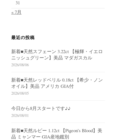
31
« 7月
最近の投稿
新着■天然スフェーン 3.22ct 【極輝・イエロ
ニッシュグリーン】美品 マダガスカル
2026/08/06
新着■天然レッドベリル 0.18ct 【希少・ノン
オイル】美品 アメリカ GIA付
2026/08/05
今日から8月スタートです♪♪
2026/08/01
新着■天然ルビー 1.12ct 【Pigeon’s Blood】美
品 ミャンマー GIA産地鑑別