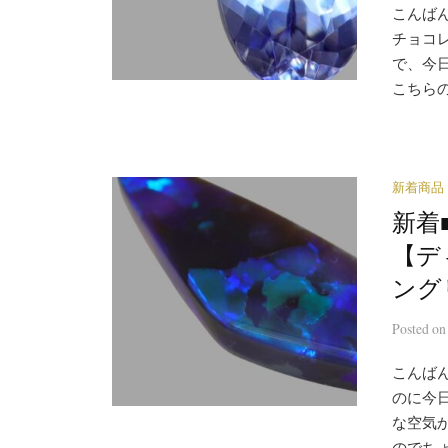
こんばん
チョコ
で、今
こちらの
新着商品
新着■
【デ
ング
Posted
o
こんばん
のに今日
な空気
のでちょ