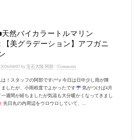
■天然バイカラートルマリン
11ct 【美グラデーション】アフガニ
ン
/
n
2026/04/07
by
宝石大陸 阿部
Comments
は！スタッフの阿部です(^^)/ 今日は日中少し雨が降
りましたが、小雨程度でよかったです
気がつけば4月
て一週間が経ちましたが気温も大分暖かくなってきまし
先日丸の内周辺をウロウロしていて、...