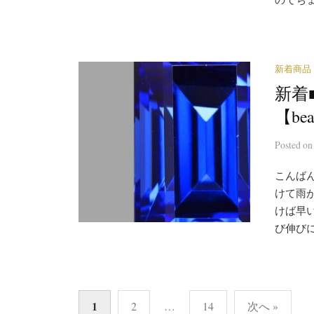
新着商品
新着■
【be
Posted
o
こんばん
けて雨
けば早
び伸びに
投
1
2
…
14
次へ »