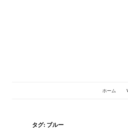
コ
ン
テ
ン
ツ
へ
ス
キ
ッ
プ
ホーム
タグ:
ブルー