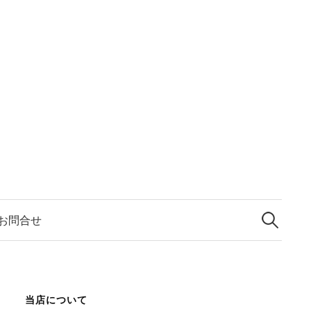
検
索:
お問合せ
当店について