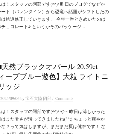
は！スタッフの阿部です(^^)/ 昨日のブログでなぜか
レート（バレンタイン）から恐竜へ話題がシフトしたの
日は軌道修正していきます。 今年一番ときめいたのは
チョコレート♪ というかそのパッケージ...
天然ブラックオパール 20.59ct
ィープブルー遊色】大粒 ライトニ
リッジ
/
n
2025/09/06
by
宝石大陸 阿部
Comments
は！スタッフの阿部です(^^)/ や～昨日は涼しかった
はまた暑さが帰ってきましたね(^^;) ちょっと爽やか
かな？って気はしますが、まだまだ夏は健在です！ な
っと涼し気に先週食べた北千住のか...