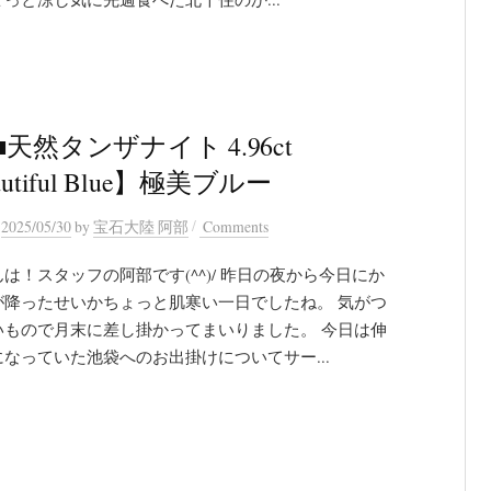
天然タンザナイト 4.96ct
autiful Blue】極美ブルー
/
n
2025/05/30
by
宝石大陸 阿部
Comments
は！スタッフの阿部です(^^)/ 昨日の夜から今日にか
が降ったせいかちょっと肌寒い一日でしたね。 気がつ
いもので月末に差し掛かってまいりました。 今日は伸
なっていた池袋へのお出掛けについてサー...