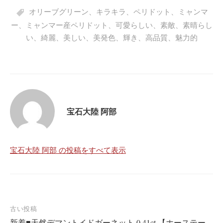
ok
r
A
ha
ge
オリーブグリーン
、
キラキラ
、
ペリドット
、
ミャンマ
pp
t
ー
、
ミャンマー産ペリドット
、
可愛らしい
、
素敵
、
素晴らし
い
、
綺麗
、
美しい
、
美発色
、
輝き
、
高品質
、
魅力的
宝石大陸 阿部
宝石大陸 阿部 の投稿をすべて表示
投
古い投稿
新着■天然デマントイドガーネット 0.41ct 【ホーステー