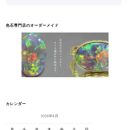
色石専門店のオーダーメイド
カレンダー
2026年8月
月
火
水
木
金
土
日