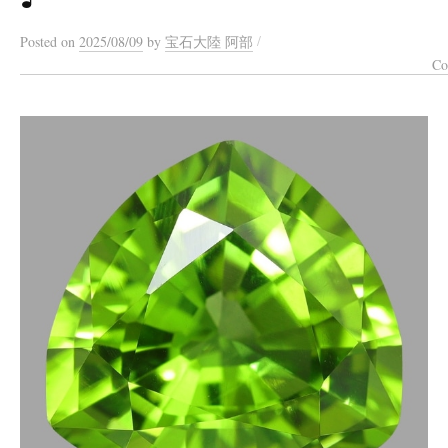
/
Posted
on
2025/08/09
by
宝石大陸 阿部
Co