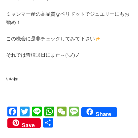
ミャンマー産の高品質なペリドットでジュエリーにもお
勧め！
この機会に是非チェックしてみて下さい
それでは皆様18日にまた～(‘ω’)ノ
いいね:
Fa
T
Li
W
W
M
Share
ce
wi
ne
ha
e
es
共
Save
bo
tte
ts
C
sa
有