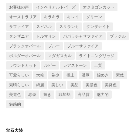
お客様の声
インペリアルトパーズ
オクタゴンカット
オーストラリア
キラキラ
キレイ
グリーン
サファイア
スピネル
スリランカ
タンザナイト
タンザニア
トルマリン
パパラチャサファイア
ブラジル
ブラックオパール
ブルー
ブルーサファイア
ボルダーオパール
マダガスカル
ライトニングリッジ
ラウンドカット
ルビー
レアストーン
上質
可愛らしい
大粒
希少
極上
濃厚
煌めき
素敵
素晴らしい
綺麗
美しい
美品
美濃色
美発色
美遊色
赤斑
輝き
非加熱
高品質
魅力的
魅惑的
宝石大陸