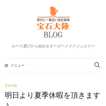
コ
ン
テ
ン
ツ
へ
ス
ルース選びから始めるオーダーメイドジュエリー
キ
ッ
検
プ
索:
メニュー
宝石大陸
明日より夏季休暇を頂きます
♪