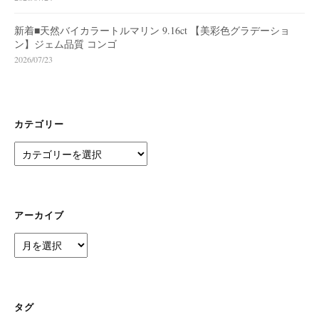
新着■天然バイカラートルマリン 9.16ct 【美彩色グラデーショ
ン】ジェム品質 コンゴ
2026/07/23
カテゴリー
カ
テ
ゴ
リ
ー
アーカイブ
ア
ー
カ
イ
ブ
タグ