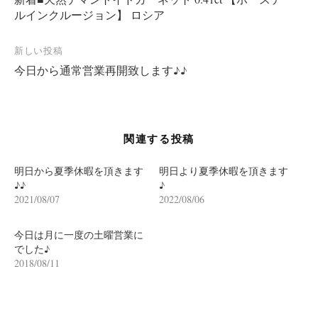
稿
ルインクルージョン】 ロシア
ナ
ビ
新しい投稿
ゲ
今日から通常営業再開致します♪♪
ー
シ
ョ
関連する投稿
ン
明日から夏季休暇を頂きます
明日より夏季休暇を頂きます
♪♪
♪
2021/08/07
2022/08/06
今日は月に一度の土曜営業に
でした♪
2018/08/11