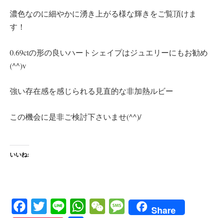
濃色なのに細やかに湧き上がる様な輝きをご覧頂けま
す！
0.69ctの形の良いハートシェイプはジュエリーにもお勧め
(^^)v
強い存在感を感じられる見直的な非加熱ルビー
この機会に是非ご検討下さいませ(^^)/
いいね:
Fa
T
Li
W
W
M
Share