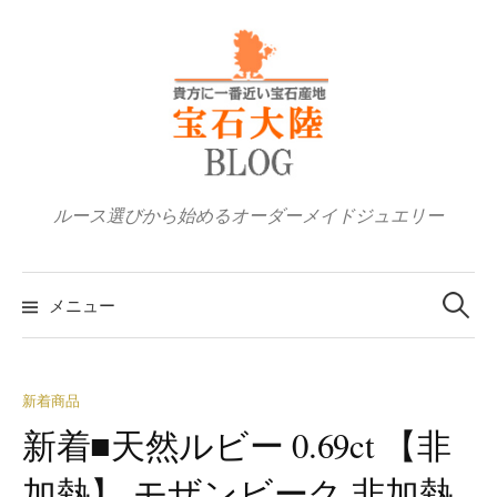
コ
ン
テ
ン
ツ
へ
ス
ルース選びから始めるオーダーメイドジュエリー
キ
ッ
検
プ
索:
メニュー
新着商品
新着■天然ルビー 0.69ct 【非
加熱】 モザンビーク 非加熱