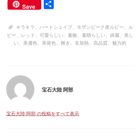
ce
wi
ne
ha
e
es
共
Save
bo
tte
ts
C
sa
有
ok
r
A
ha
ge
キラキラ
、
ハートシェイプ
、
モザンビーク産ルビー
、
ル
pp
t
ビー
、
レッド
、
可愛らしい
、
素敵
、
素晴らしい
、
綺麗
、
美し
い
、
美濃色
、
美発色
、
輝き
、
非加熱
、
高品質
、
魅力的
宝石大陸 阿部
宝石大陸 阿部 の投稿をすべて表示