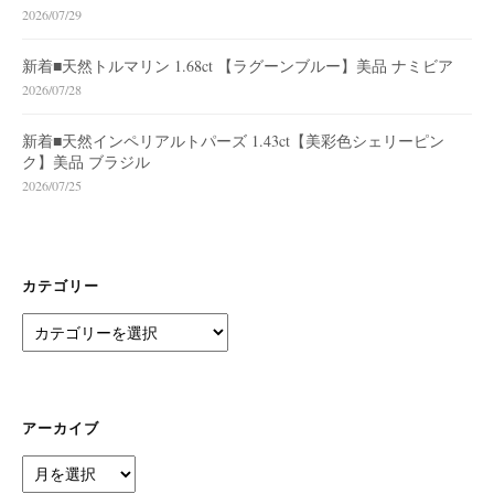
2026/07/29
新着■天然トルマリン 1.68ct 【ラグーンブルー】美品 ナミビア
2026/07/28
新着■天然インペリアルトパーズ 1.43ct【美彩色シェリーピン
ク】美品 ブラジル
2026/07/25
カテゴリー
カ
テ
ゴ
リ
ー
アーカイブ
ア
ー