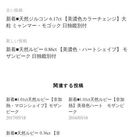
投
古い投稿
新着■天然ジルコン 6.17ct 【美濃色カラーチェンジ】大
稿
粒 ミャンマー・モゴック 日独鑑別付
ナ
ビ
新しい投稿
ゲ
新着■天然ルビー 0.86ct 【美濃色・ハートシェイプ】 モ
ー
ザンビーク 日独鑑別付
シ
ョ
ン
関連する投稿
新着■1.01ct天然ルビー【非加
新着■1.01ct天然ルビー【非加
熱・マロンシェイプ】モザン
熱】美発色ハート モザンビ
ビーク
ーク
2017/05/18
2016/03/16
新着■天然ルビー 0.36ct 【非