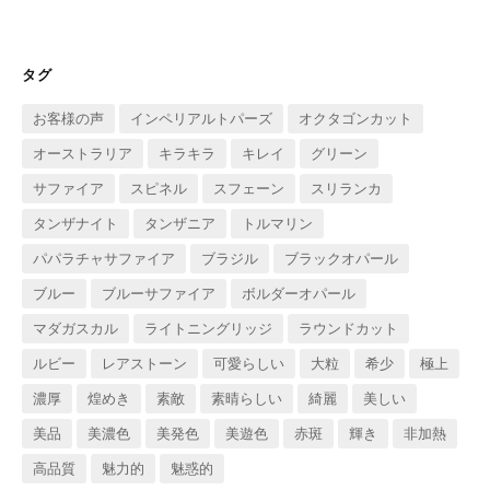
カ
イ
ブ
タグ
お客様の声
インペリアルトパーズ
オクタゴンカット
オーストラリア
キラキラ
キレイ
グリーン
サファイア
スピネル
スフェーン
スリランカ
タンザナイト
タンザニア
トルマリン
パパラチャサファイア
ブラジル
ブラックオパール
ブルー
ブルーサファイア
ボルダーオパール
マダガスカル
ライトニングリッジ
ラウンドカット
ルビー
レアストーン
可愛らしい
大粒
希少
極上
濃厚
煌めき
素敵
素晴らしい
綺麗
美しい
美品
美濃色
美発色
美遊色
赤斑
輝き
非加熱
高品質
魅力的
魅惑的