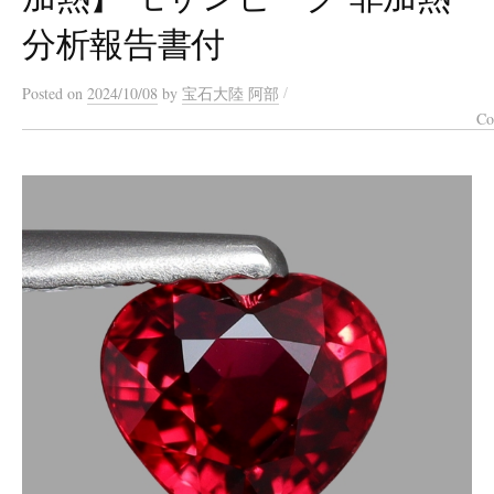
分析報告書付
/
Posted
on
2024/10/08
by
宝石大陸 阿部
Co