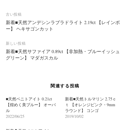
投
古い投稿
新着■天然アンデシンラブラドライト 2.19ct 【レインボ
稿
ー】 ヘキサゴンカット
ナ
ビ
新しい投稿
ゲ
新着■天然サファイア 0.89ct 【非加熱・ブルーイッシュ
ー
グリーン】 マダガスカル
シ
ョ
ン
関連する投稿
■天然ベニトアイト 0.21ct
新着■天然トルマリン 2.75ｃ
【煌めく美ブルー】 オーバ
ｔ 【オレンジピンク・9mm
ル
ラウンド】 コンゴ
2022/06/25
2019/10/02