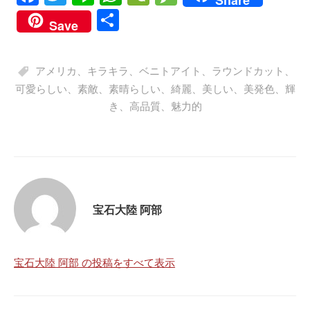
Share
ce
wi
ne
ha
e
es
共
Save
bo
tte
ts
C
sa
有
ok
r
A
ha
ge
アメリカ
、
キラキラ
、
ベニトアイト
、
ラウンドカット
、
pp
t
可愛らしい
、
素敵
、
素晴らしい
、
綺麗
、
美しい
、
美発色
、
輝
き
、
高品質
、
魅力的
宝石大陸 阿部
宝石大陸 阿部 の投稿をすべて表示