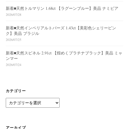
新着■天然トルマリン 1.68ct 【ラグーンブルー】美品 ナミビア
2026/07/28
新着■天然インペリアルトパーズ 1.43ct【美彩色シェリーピン
ク】美品 ブラジル
2026/07/25
新着■天然スピネル 2.91ct 【煌めくプラチナブラック】美品 ミャ
ンマー
2026/07/24
カテゴリー
カ
テ
ゴ
リ
ー
アーカイブ