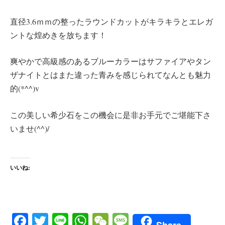
直径3.6ｍｍの整ったラウンドカットがキラキラとエレガ
ントな煌めきを放ちます！
爽やかで高級感のあるブルーカラーはサファイアやタン
ザナイトとはまた違った青みを感じられてなんとも魅力
的(*^^)v
この美しい希少石をこの機会に是非お手元でご堪能下さ
いませ(^^)/
いいね:
Fa
T
Li
W
W
M