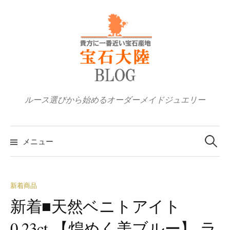
コ
ン
テ
ン
ツ
へ
ス
ルース選びから始めるオーダーメイドジュエリー
キ
ッ
検
プ
索:
メニュー
新着商品
新着■天然ベニトアイト
0.23ct 【煌めく美ブルー】 ラ