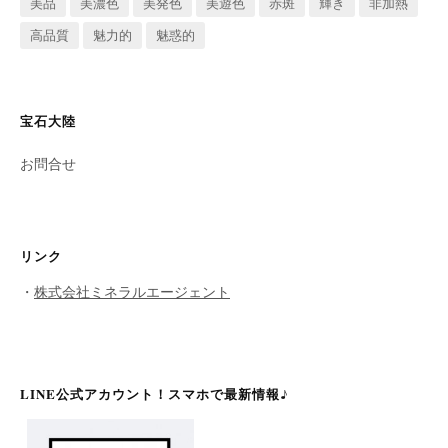
美品
美濃色
美発色
美遊色
赤斑
輝き
非加熱
高品質
魅力的
魅惑的
宝石大陸
お問合せ
リンク
・
株式会社ミネラルエージェント
LINE公式アカウント！スマホで最新情報♪