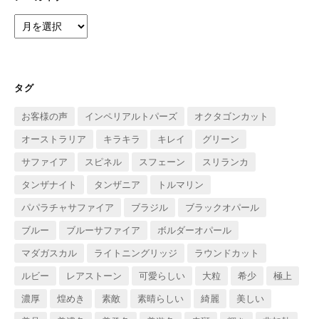
ア
ー
カ
イ
ブ
タグ
お客様の声
インペリアルトパーズ
オクタゴンカット
オーストラリア
キラキラ
キレイ
グリーン
サファイア
スピネル
スフェーン
スリランカ
タンザナイト
タンザニア
トルマリン
パパラチャサファイア
ブラジル
ブラックオパール
ブルー
ブルーサファイア
ボルダーオパール
マダガスカル
ライトニングリッジ
ラウンドカット
ルビー
レアストーン
可愛らしい
大粒
希少
極上
濃厚
煌めき
素敵
素晴らしい
綺麗
美しい