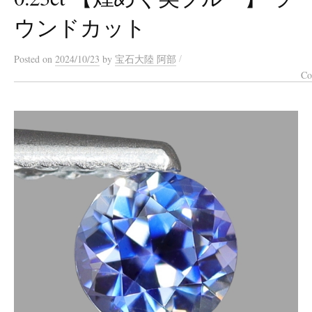
ウンドカット
/
Posted
on
2024/10/23
by
宝石大陸 阿部
Co