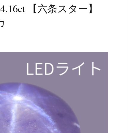
.16ct 【六条スター】
カ