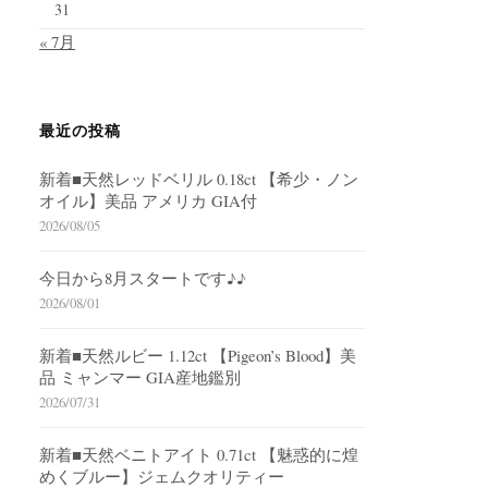
31
« 7月
最近の投稿
新着■天然レッドベリル 0.18ct 【希少・ノン
オイル】美品 アメリカ GIA付
2026/08/05
今日から8月スタートです♪♪
2026/08/01
新着■天然ルビー 1.12ct 【Pigeon’s Blood】美
品 ミャンマー GIA産地鑑別
2026/07/31
新着■天然ベニトアイト 0.71ct 【魅惑的に煌
めくブルー】ジェムクオリティー