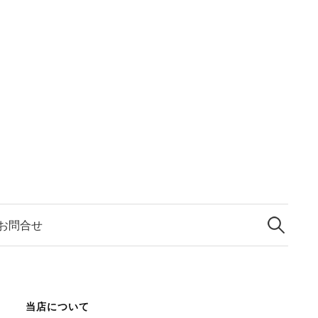
検
索:
お問合せ
当店について