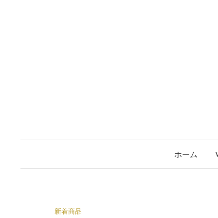
コ
ン
テ
ン
ツ
へ
ス
キ
ッ
プ
ホーム
新着商品