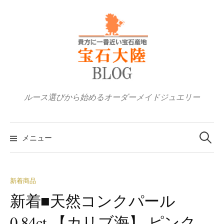
コ
ン
テ
ン
ツ
へ
ス
ルース選びから始めるオーダーメイドジュエリー
キ
ッ
検
プ
索:
メニュー
新着商品
新着■天然コンクパール
0.84ct 【カリブ海】 ピンク