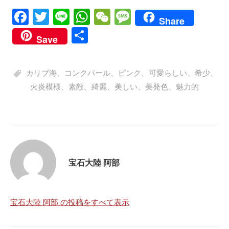
Fa
T
Li
W
W
M
Share
ce
wi
ne
ha
e
es
共
Save
bo
tte
ts
C
sa
有
ok
r
A
ha
ge
カリブ海
、
コンクパール
、
ピンク
、
可愛らしい
、
希少
、
pp
t
火炎模様
、
素敵
、
綺麗
、
美しい
、
美発色
、
魅力的
宝石大陸 阿部
宝石大陸 阿部 の投稿をすべて表示