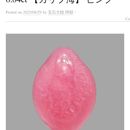
/
Posted
on
2025/08/29
by
宝石大陸 阿部
Co