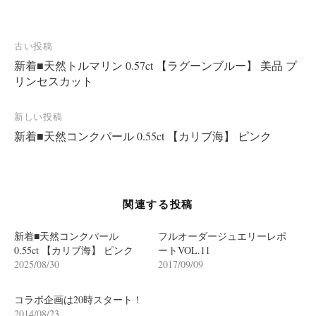
投
古い投稿
新着■天然トルマリン 0.57ct 【ラグーンブルー】 美品 プ
稿
リンセスカット
ナ
ビ
新しい投稿
ゲ
新着■天然コンクパール 0.55ct 【カリブ海】 ピンク
ー
シ
ョ
関連する投稿
ン
新着■天然コンクパール
フルオーダージュエリーレポ
0.55ct 【カリブ海】 ピンク
ートVOL.11
2025/08/30
2017/09/09
コラボ企画は20時スタート！
2014/08/23