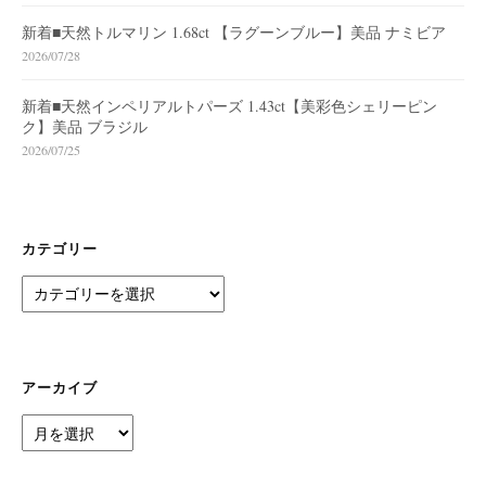
新着■天然トルマリン 1.68ct 【ラグーンブルー】美品 ナミビア
2026/07/28
新着■天然インペリアルトパーズ 1.43ct【美彩色シェリーピン
ク】美品 ブラジル
2026/07/25
カテゴリー
カ
テ
ゴ
リ
ー
アーカイブ
ア
ー
カ