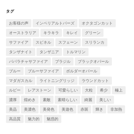
イ
ブ
タグ
お客様の声
インペリアルトパーズ
オクタゴンカット
オーストラリア
キラキラ
キレイ
グリーン
サファイア
スピネル
スフェーン
スリランカ
タンザナイト
タンザニア
トルマリン
パパラチャサファイア
ブラジル
ブラックオパール
ブルー
ブルーサファイア
ボルダーオパール
マダガスカル
ライトニングリッジ
ラウンドカット
ルビー
レアストーン
可愛らしい
大粒
希少
極上
濃厚
煌めき
素敵
素晴らしい
綺麗
美しい
美品
美濃色
美発色
美遊色
赤斑
輝き
非加熱
高品質
魅力的
魅惑的